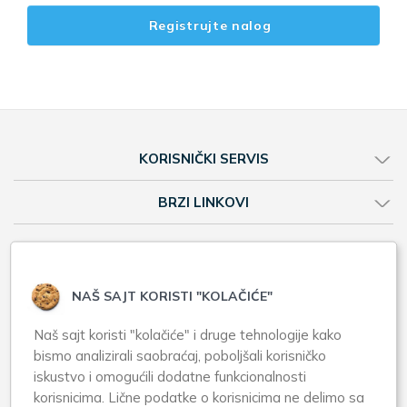
Registrujte nalog
KORISNIČKI SERVIS
BRZI LINKOVI
Web shop
Online prodavnica
NAŠ SAJT KORISTI "KOLAČIĆE"
Brendovi A-Z
Naš sajt koristi "kolačiće" i druge tehnologije kako
Apotekarska ustanova Zero Pharm
bismo analizirali saobraćaj, poboljšali korisničko
iskustvo i omogućili dodatne funkcionalnosti
Karađorđev trg 18, Zemun
korisnicima. Lične podatke o korisnicima ne delimo sa