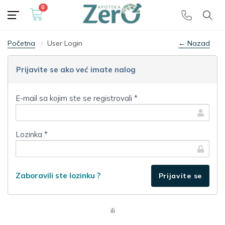
0
Besplatna dostava
🎁 preko 5000 dinara
Početna
User Login
← Nazad
Prijavite se ako već imate nalog
E-mail sa kojim ste se registrovali *
Lozinka *
Zaboravili ste lozinku ?
ili