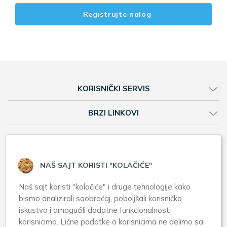
Registrujte nalog
KORISNIČKI SERVIS
BRZI LINKOVI
Web shop
Online prodavnica
NAŠ SAJT KORISTI "KOLAČIĆE"
Brendovi A-Z
Naš sajt koristi "kolačiće" i druge tehnologije kako
Apotekarska ustanova Zero Pharm
bismo analizirali saobraćaj, poboljšali korisničko
iskustvo i omogućili dodatne funkcionalnosti
Karađorđev trg 18, Zemun
korisnicima. Lične podatke o korisnicima ne delimo sa