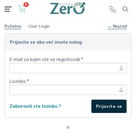
0
Besplatna dostava
🎁 preko 5000 dinara
Početna
User Login
← Nazad
Prijavite se ako već imate nalog
E-mail sa kojim ste se registrovali *
Lozinka *
Zaboravili ste lozinku ?
ili