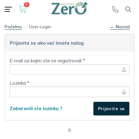
0
Besplatna dostava
🎁 preko 5000 dinara
Početna
User Login
← Nazad
Prijavite se ako već imate nalog
E-mail sa kojim ste se registrovali *
Lozinka *
Zaboravili ste lozinku ?
ili