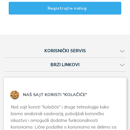
Registrujte nalog
KORISNIČKI SERVIS
BRZI LINKOVI
Web shop
Online prodavnica
NAŠ SAJT KORISTI "KOLAČIĆE"
Brendovi A-Z
Naš sajt koristi "kolačiće" i druge tehnologije kako
Apotekarska ustanova Zero Pharm
bismo analizirali saobraćaj, poboljšali korisničko
iskustvo i omogućili dodatne funkcionalnosti
Karađorđev trg 18, Zemun
korisnicima. Lične podatke o korisnicima ne delimo sa