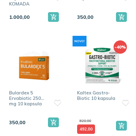
KOMADA
1.000,00
350,00
NOVO!
-40%
Bulardex 5
Kaltex Gastro-
Ervabiotic 250
Biotic 10 kapsula
mg 10 kapsula
820,00
350,00
492,00