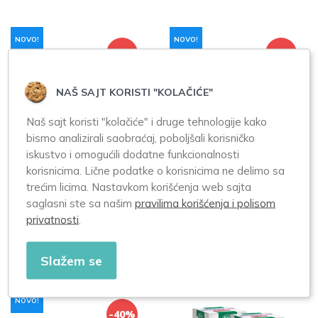
NOVO!
NOVO!
-40%
-40%
NAŠ SAJT KORISTI "KOLAČIĆE"
Naš sajt koristi "kolačiće" i druge tehnologije kako
bismo analizirali saobraćaj, poboljšali korisničko
iskustvo i omogućili dodatne funkcionalnosti
Kaltex
Kaltex
korisnicima. Lične podatke o korisnicima ne delimo sa
PROBIOTIC MD
PROBIOTIC Forte
20 kapsula
+ PREBIOTIC 10
trećim licima. Nastavkom korišćenja web sajta
kapsula
saglasni ste sa našim
pravilima korišćenja i polisom
privatnosti
.
1.980,00
750,00
1.188,00
450,00
Slažem se
NOVO!
-40%