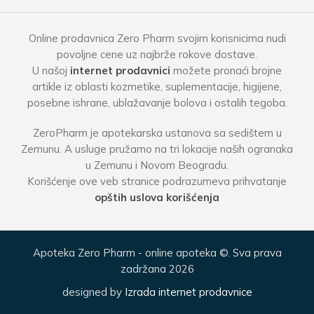
Online prodavnica Zero Pharm svojim korisnicima nudi
povoljne cene uz najbrže rokove dostave.
U našoj
internet prodavnici
možete pronaći brojne
artikle iz oblasti kozmetike, suplementacije, higijene,
posebne ishrane, ublažavanje bolova i ostalih tegoba.
ZeroPharm je apotekarska ustanova sa sedištem u
Zemunu. A usluge pružamo na tri lokacije naših ogranaka
u Zemunu i Novom Beogradu.
Korišćenje ove veb stranice podrazumeva prihvatanje
opštih uslova korišćenja
Apoteka Zero Pharm - online apoteka ©. Sva prava
zadržana 2026
designed by
Izrada internet prodavnice