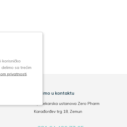
i korisničko
e delimo sa trećim
isom privatnosti
.
Budimo u kontaktu
Apotekarska ustanova Zero Pharm
Karađorđev trg 18, Zemun