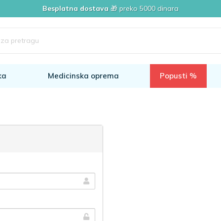
Besplatna dostava
🎁 preko 5000 dinara
ka
Medicinska oprema
Popusti %