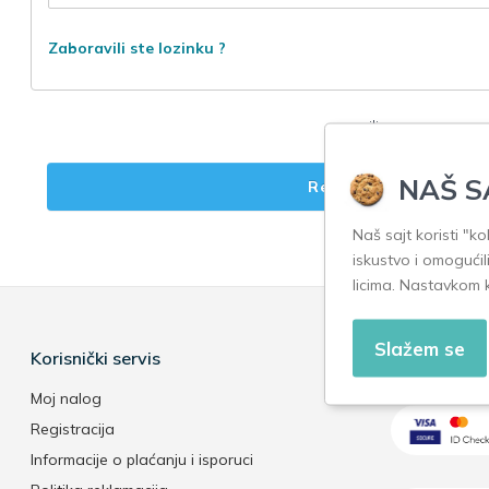
Zaboravili ste lozinku ?
ili
NAŠ S
Registrujte nalog
Naš sajt koristi "k
iskustvo i omogućil
licima. Nastavkom 
Slažem se
Korisnički servis
Sigurnost pl
Moj nalog
Registracija
Informacije o plaćanju i isporuci