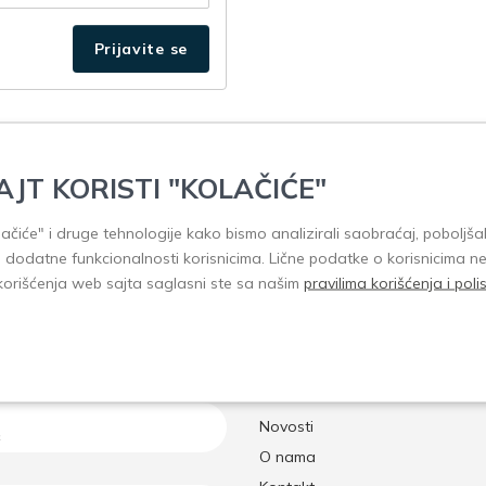
AJT KORISTI "KOLAČIĆE"
olačiće" i druge tehnologije kako bismo analizirali saobraćaj, poboljšal
i dodatne funkcionalnosti korisnicima. Lične podatke o korisnicima n
korišćenja web sajta saglasni ste sa našim
pravilima korišćenja i pol
aćanja i isporuke
Brzi linkovi
Početna
Novosti
O nama