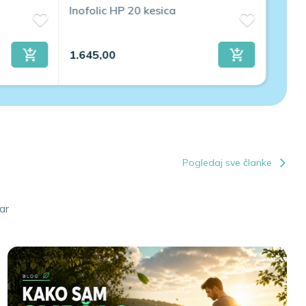
Inofolic HP 20 kesica
Inofo
1.645,00
2.099
Pogledaj sve članke
ar