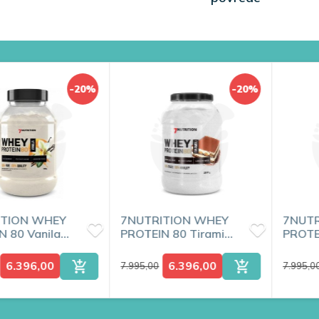
-20%
-20%
ITION WHEY
7NUTRITION WHEY
7NUTR
N 80 Vanila
PROTEIN 80 Tiramisu
PROTE
2kg
6.396,00
6.396,00
7.995,00
7.995,0