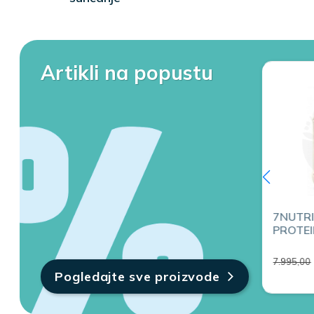
Artikli na popustu
-20%
7NUTRITION WHEY
7NUTR
PROTEIN 80
PROTEI
Strawberry 2kg
2kg
6.396,00
7.995,00
7.995,00
Pogledajte sve proizvode