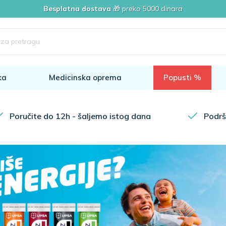
Besplatna dostava
🎁 preko 5000 dinara
ka
Medicinska oprema
Popusti %
Poručite do 12h - šaljemo istog dana
Podrš