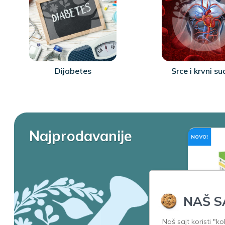
Dijabetes
Srce i krvni su
Najprodavanije
NOVO!
NAŠ S
Naš sajt koristi "k