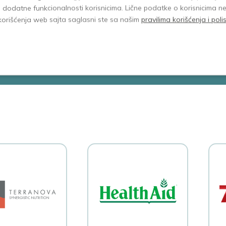
i dodatne funkcionalnosti korisnicima. Lične podatke o korisnicima n
 30 kapsula
NMN+Pterostilben
BioBr
korišćenja web sajta saglasni ste sa našim
pravilima korišćenja i pol
40 kapsula
tablet
00
11.950,00
6.410