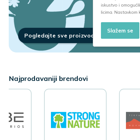
iskustvo i omogućil
Videtril 2000IJ 60
FUTURE
licima. Nastavkom 
kapsula 1+1 GRATIS
1.490,00
4.350,
Slažem se
Pogledajte sve proizvode
Najprodavaniji brendovi