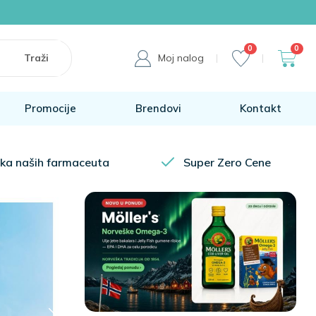
0
0
Moj nalog
Promocije
Brendovi
Kontakt
ka naših farmaceuta
Super Zero Cene