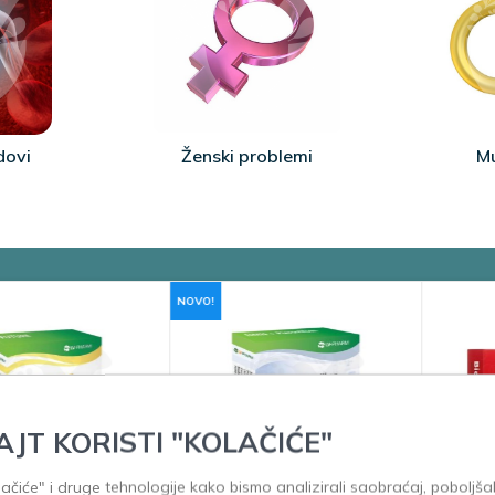
dovi
Ženski problemi
Mu
NOVO!
AJT KORISTI "KOLAČIĆE"
olačiće" i druge tehnologije kako bismo analizirali saobraćaj, poboljšal