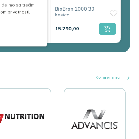
e delimo sa trećim
an 250mg 50
BioBran 1000 30
NICE 
isom privatnosti
.
a
kesica
15 ke
GRAT
,00
15.290,00
2.990
Svi brendovi