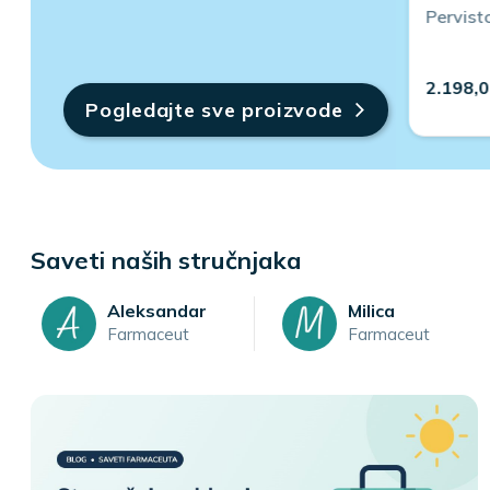
Tiroxil 4.0 30 tableta
Pervist
1.578,00
2.198,
Pogledajte sve proizvode
Saveti naših stručnjaka
Aleksandar
Milica
Farmaceut
Farmaceut