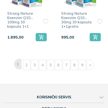
Strong Nature
Strong Nature
Koenzim Q10
Koenzim Q10
100mg 30
30mg 30 kapsula
kapsula 1+1
1+1gratis
gratis
1.895,00
995,00
1
2
3
4
5
6
7
8
9
>
KORISNIČKI SERVIS