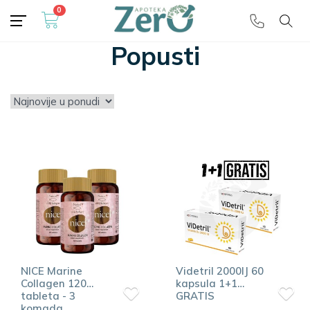
0
Besplatna dostava
🎁 preko 5000 dinara
Popusti
NICE Marine
Videtril 2000IJ 60
Collagen 120
kapsula 1+1
tableta - 3
GRATIS
komada