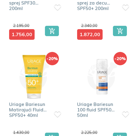
sprej SPF30
sprej za decu
200ml
SPF50+ 200ml
2.195,00
2.340,00
1.756,00
1.872,00
-20%
-20%
Uriage Bariesun
Uriage Bariesun
Matirajući Fluid
100 fluid SPF50+
SPF50+ 40ml
50ml
1.430,00
2.225,00