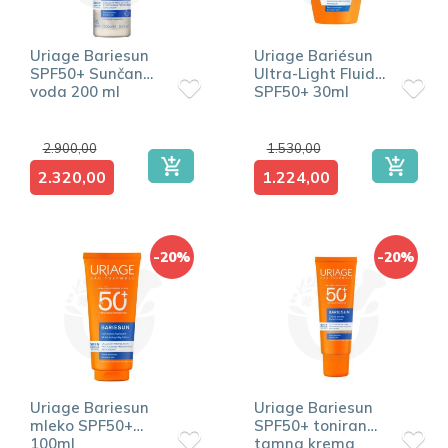
Uriage Bariesun
Uriage Bariésun
SPF50+ Sunčana
Ultra-Light Fluid
voda 200 ml
SPF50+ 30ml
2.900,00
1.530,00
2.320,00
1.224,00
-20%
-20%
Uriage Bariesun
Uriage Bariesun
mleko SPF50+
SPF50+ tonirana
100ml
tamna krema