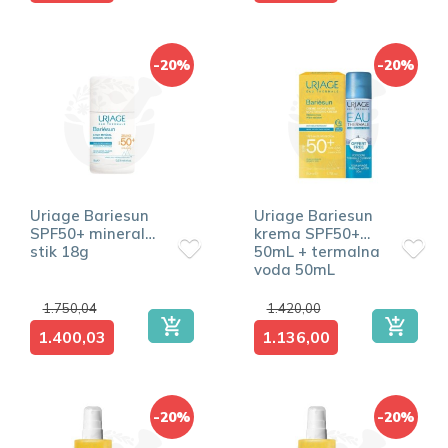
-20%
-20%
Uriage Bariesun
Uriage Bariesun
SPF50+ mineralni
krema SPF50+
stik 18g
50mL + termalna
voda 50mL
1.750,04
1.420,00
1.400,03
1.136,00
-20%
-20%