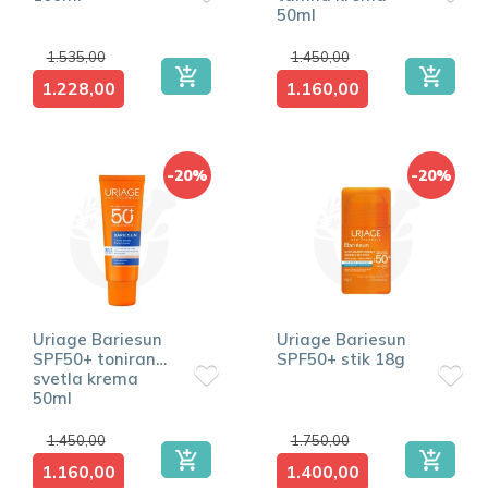
50ml
1.535,00
1.450,00
1.228,00
1.160,00
-20%
-20%
Uriage Bariesun
Uriage Bariesun
SPF50+ tonirana
SPF50+ stik 18g
svetla krema
50ml
1.450,00
1.750,00
1.160,00
1.400,00