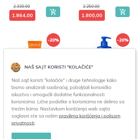
2.330,00
2.250,00
1.864,00
1.800,00
-20%
-20%
NAŠ SAJT KORISTI "KOLAČIĆE"
Naš sajt koristi "kolačiće" i druge tehnologije kako
Uriage Bariesun
Uriage Bariesun
bismo analizirali saobraćaj, poboljšali korisničko
Krema Protiv
Posle Sunčanja
iskustvo i omogućili dodatne funkcionalnosti
Fleka SPF50+
500ml
korisnicima. Lične podatke o korisnicima ne delimo sa
40ml
trećim licima. Nastavkom korišćenja web sajta
saglasni ste sa našim
pravilima korišćenja i polisom
1.700,00
2.360,00
privatnosti
.
1.360,00
1.888,00