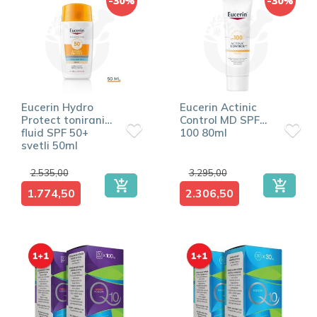
-30%
-30%
Eucerin Hydro
Eucerin Actinic
Protect tonirani
Control MD SPF
fluid SPF 50+
100 80ml
svetli 50ml
2.535,00
3.295,00
1.774,50
2.306,50