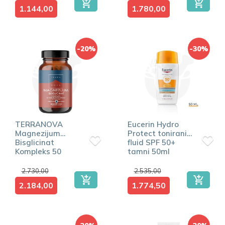
1.144,00
1.780,00
-20%
-30%
TERRANOVA
Eucerin Hydro
Magnezijum
Protect tonirani
Bisglicinat
fluid SPF 50+
Kompleks 50
tamni 50ml
kapsula
2.730,00
2.535,00
2.184,00
1.774,50