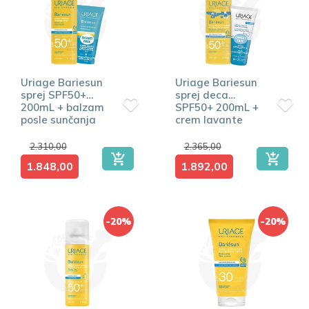
Uriage Bariesun
Uriage Bariesun
sprej SPF50+
sprej deca
200mL + balzam
SPF50+ 200mL +
posle sunčanja
crem lavante
50mL
50mL
2.310,00
2.365,00
1.848,00
1.892,00
-20%
-20%