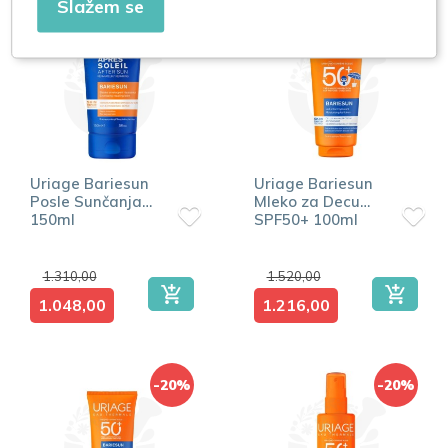
Slažem se
-20%
-20%
Uriage Bariesun
Uriage Bariesun
Posle Sunčanja
Mleko za Decu
150ml
SPF50+ 100ml
1.310,00
1.520,00
1.048,00
1.216,00
-20%
-20%