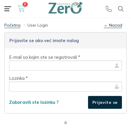
0
Besplatna dostava
🎁 preko 5000 dinara
Početna
User Login
← Nazad
Prijavite se ako već imate nalog
E-mail sa kojim ste se registrovali *
Lozinka *
Zaboravili ste lozinku ?
ili