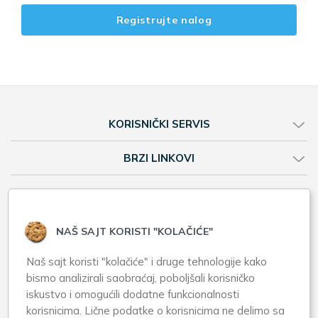
Registrujte nalog
KORISNIČKI SERVIS
BRZI LINKOVI
Web shop
Online prodavnica
NAŠ SAJT KORISTI "KOLAČIĆE"
Brendovi A-Z
Naš sajt koristi "kolačiće" i druge tehnologije kako
Apotekarska ustanova Zero Pharm
bismo analizirali saobraćaj, poboljšali korisničko
iskustvo i omogućili dodatne funkcionalnosti
Karađorđev trg 18, Zemun
korisnicima. Lične podatke o korisnicima ne delimo sa