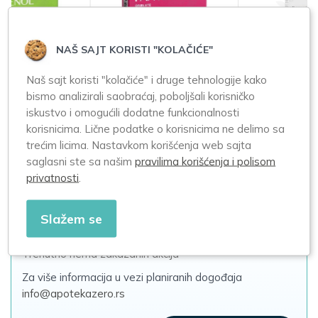
NAŠ SAJT KORISTI "KOLAČIĆE"
Galenika Pantenol
Master of
Naš sajt koristi "kolačiće" i druge tehnologije kako
sa vitaminom C -
Pharmacy Bronco C
bismo analizirali saobraćaj, poboljšali korisničko
ukus višnje 20
10 šumećih tableta
iskustvo i omogućili dodatne funkcionalnosti
oribleta
korisnicima. Lične podatke o korisnicima ne delimo sa
trećim licima. Nastavkom korišćenja web sajta
396,00
910,00
saglasni ste sa našim
pravilima korišćenja i polisom
privatnosti
.
Slažem se
Akcije i promocije
Trenutno nema zakazanih akcija
Za više informacija u vezi planiranih dogođaja
info@apotekazero.rs