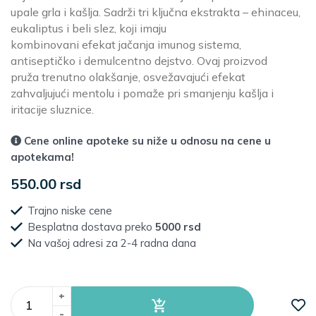
upale grla i kašlja. Sadrži tri ključna ekstrakta – ehinaceu,
eukaliptus i beli slez, koji imaju
kombinovani efekat jačanja imunog sistema,
antiseptičko i demulcentno dejstvo. Ovaj proizvod
pruža trenutno olakšanje, osvežavajući efekat
zahvaljujući mentolu i pomaže pri smanjenju kašlja i
iritacije sluznice.
Cene online apoteke su niže u odnosu na cene u
apotekama!
550.00 rsd
Trajno niske cene
Besplatna dostava preko
5000 rsd
Na vašoj adresi za 2-4 radna dana
+
-