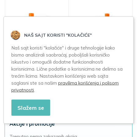
NAŠ SAJT KORISTI "KOLAČIĆE"
Naš sajt koristi "kolačiće" i druge tehnologije kako
bismo analizirali saobraćaj, poboljšali korisničko
Uriage Bariesun
MUSTELA
iskustvo i omogućili dodatne funkcionalnosti
sprej SPF50+
BioOrganic krema
korisnicima. Lične podatke o korisnicima ne delimo sa
200mL + krema
za pelensku regiju
trećim licima. Nastavkom korišćenja web sajta
SPF50+ 50mL
75ml
saglasni ste sa našim
pravilima korišćenja i polisom
privatnosti
.
2.550,00
Slažem se
Akcije i promocije
Trenutno nema zakazanih akcija