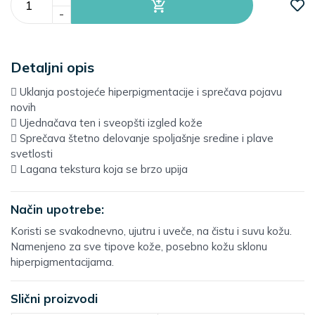
-
Detaljni opis
 Uklanja postojeće hiperpigmentacije i sprečava pojavu
novih
 Ujednačava ten i sveopšti izgled kože
 Sprečava štetno delovanje spoljašnje sredine i plave
svetlosti
 Lagana tekstura koja se brzo upija
Način upotrebe:
Koristi se svakodnevno, ujutru i uveče, na čistu i suvu kožu.
Namenjeno za sve tipove kože, posebno kožu sklonu
hiperpigmentacijama.
Slični proizvodi