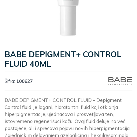
BABE DEPIGMENT+ CONTROL
FLUID 40ML
Šifra:
100627
BABE DEPIGMENT+ CONTROL FLUID - Depigment
Control fluid je lagani, hidratantni fluid koji otklanja
hiperpigmentacije, ujednačava i prosvetljava ten,
istovremeno regenerišući kožu. Ovaj fluid deluje na već
postojeće, ali i sprečava pojavu novih hiperpigmentacija.
Zajedničkim delovanjem azeloglicina i heksilresorcinola,