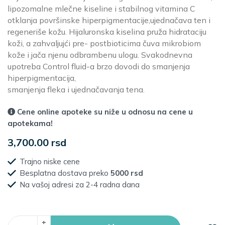
lipozomalne mlečne kiseline i stabilnog vitamina C
otklanja površinske hiperpigmentacije,ujednačava ten i
regeneriše kožu. Hijaluronska kiselina pruža hidrataciju
koži, a zahvaljujći pre- postbioticima čuva mikrobiom
kože i jača njenu odbrambenu ulogu. Svakodnevna
upotreba Control fluid-a brzo dovodi do smanjenja
hiperpigmentacija,
smanjenja fleka i ujednačavanja tena.
Cene online apoteke su niže u odnosu na cene u
apotekama!
3,700.00 rsd
Trajno niske cene
Besplatna dostava preko
5000 rsd
Na vašoj adresi za 2-4 radna dana
+