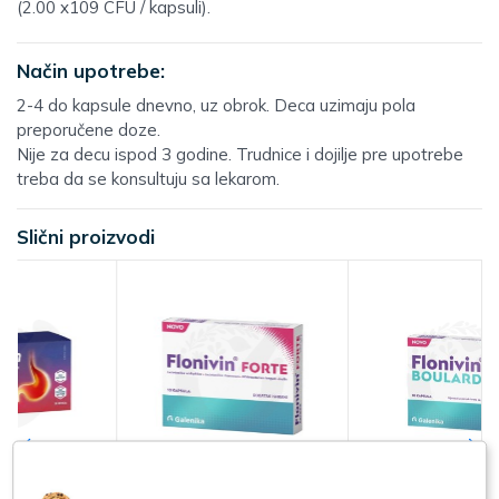
(2.00 x109 CFU / kapsuli).
Način upotrebe:
2-4 do kapsule dnevno, uz obrok. Deca uzimaju pola
preporučene doze.
Nije za decu ispod 3 godine. Trudnice i dojilje pre upotrebe
treba da se konsultuju sa lekarom.
Slični proizvodi
Galenika Flonivin
Galenika Flonivin