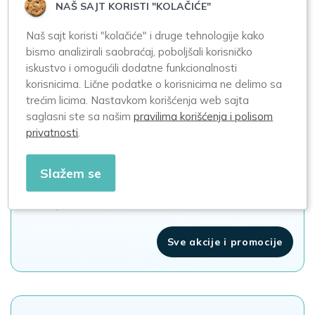
Forte 10 kapsula
Bulardi 10 kapsula
NAŠ SAJT KORISTI "KOLAČIĆE"
Naš sajt koristi "kolačiće" i druge tehnologije kako
bismo analizirali saobraćaj, poboljšali korisničko
550,00
650,00
iskustvo i omogućili dodatne funkcionalnosti
korisnicima. Lične podatke o korisnicima ne delimo sa
trećim licima. Nastavkom korišćenja web sajta
saglasni ste sa našim
pravilima korišćenja i polisom
privatnosti
.
Akcije i promocije
Trenutno nema zakazanih akcija
Slažem se
Za više informacija u vezi planiranih dogođaja
info@apotekazero.rs
Sve akcije i promocije