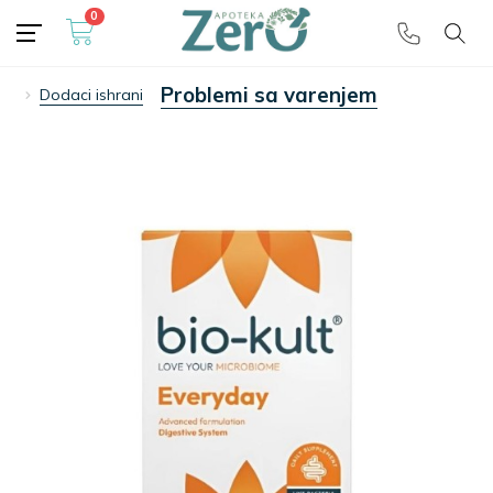
0
Besplatna dostava
🎁 preko 5000 dinara
Problemi sa varenjem
Dodaci ishrani