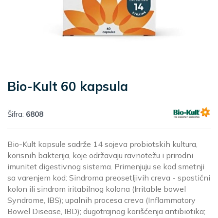
Bio-Kult 60 kapsula
Šifra:
6808
Bio-Kult kapsule sadrže 14 sojeva probiotskih kultura,
korisnih bakterija, koje održavaju ravnotežu i prirodni
imunitet digestivnog sistema. Primenjuju se kod smetnji
sa varenjem kod: Sindroma preosetljivih creva - spastični
kolon ili sindrom iritabilnog kolona (Irritable bowel
Syndrome, IBS); upalnih procesa creva (Inflammatory
Bowel Disease, IBD); dugotrajnog korišćenja antibiotika;