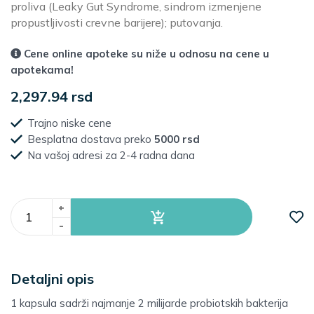
proliva (Leaky Gut Syndrome, sindrom izmenjene
propustljivosti crevne barijere); putovanja.
Cene online apoteke su niže u odnosu na cene u
apotekama!
2,297.94 rsd
Trajno niske cene
Besplatna dostava preko
5000 rsd
Na vašoj adresi za 2-4 radna dana
+
-
Detaljni opis
1 kapsula sadrži najmanje 2 milijarde probiotskih bakterija