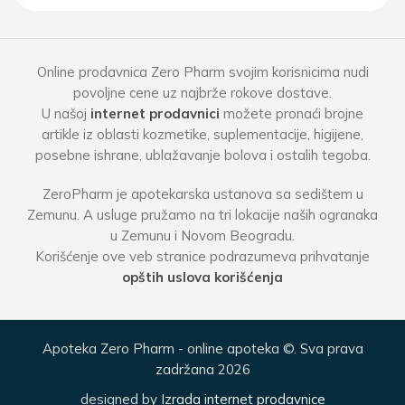
Online prodavnica Zero Pharm svojim korisnicima nudi
povoljne cene uz najbrže rokove dostave.
U našoj
internet prodavnici
možete pronaći brojne
artikle iz oblasti kozmetike, suplementacije, higijene,
posebne ishrane, ublažavanje bolova i ostalih tegoba.
ZeroPharm je apotekarska ustanova sa sedištem u
Zemunu. A usluge pružamo na tri lokacije naših ogranaka
u Zemunu i Novom Beogradu.
Korišćenje ove veb stranice podrazumeva prihvatanje
opštih uslova korišćenja
Apoteka Zero Pharm - online apoteka ©. Sva prava
zadržana 2026
designed by
Izrada internet prodavnice