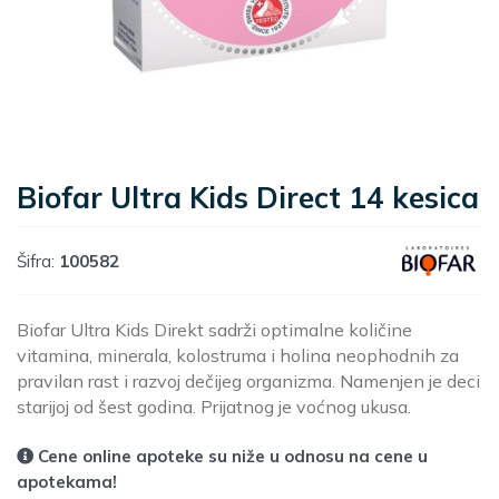
Biofar Ultra Kids Direct 14 kesica
Šifra:
100582
Biofar Ultra Kids Direkt sadrži optimalne količine
vitamina, minerala, kolostruma i holina neophodnih za
pravilan rast i razvoj dečijeg organizma. Namenjen je deci
starijoj od šest godina. Prijatnog je voćnog ukusa.
Cene online apoteke su niže u odnosu na cene u
apotekama!