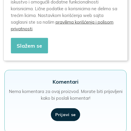
iskustvo i omogućili dodatne funkcionalnosti
Akcije i promocije
korisnicima. Lične podatke o korisnicima ne delimo sa
trećim licima. Nastavkom korišćenja web sajta
Trenutno nema zakazanih akcija
saglasni ste sa našim
pravilima korišćenja i polisom
Za više informacija u vezi planiranih dogođaja
privatnosti
.
info@apotekazero.rs
Slažem se
Sve akcije i promocije
Komentari
Nema komentara za ovaj proizvod. Morate biti prijavljeni
kako bi poslali komentar!
Prijavi se