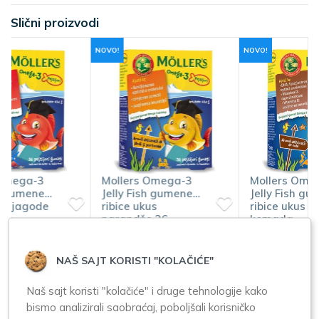
Slični proizvodi
NOVO!
NOVO!
Mollers Omega-3
Mollers Omega-3
Jelly Fish gumene
Jelly Fish gumene
ribice ukus
ribice ukus kole 36
narandže 36
komada
komada
2.250,00
2.250,00
NAŠ SAJT KORISTI "KOLAČIĆE"
Naš sajt koristi "kolačiće" i druge tehnologije kako
bismo analizirali saobraćaj, poboljšali korisničko