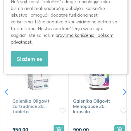
Naš sajt koristi "kolačiće" i druge tehnologije kako
Čuvanje:
bismo analizirali saobraćaj, poboljšali korisničko
Čuvati na suvom i tamnom mestu, na temperaturi do 25°C,
iskustvo i omogućili dodatne funkcionalnosti
van domašaja dece. Rok trajanja: videti na pakovanju.
korisnicima. Lične podatke o korisnicima ne delimo sa
trećim licima. Nastavkom korišćenja web sajta
saglasni ste sa našim
pravilima korišćenja i polisom
Slični proizvodi
privatnosti
.
Slažem se
Galenika Oligovit
Galenika Oligovit
za trudnice 30
Menopause 30
tableta
kapsula
950,00
900,00