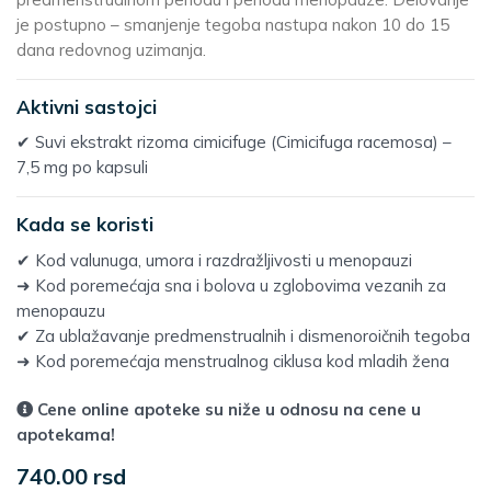
je postupno – smanjenje tegoba nastupa nakon 10 do 15
dana redovnog uzimanja.
Aktivni sastojci
✔ Suvi ekstrakt rizoma cimicifuge (Cimicifuga racemosa) –
7,5 mg po kapsuli
Kada se koristi
✔ Kod valunuga, umora i razdražljivosti u menopauzi
➜ Kod poremećaja sna i bolova u zglobovima vezanih za
menopauzu
✔ Za ublažavanje predmenstrualnih i dismenoroičnih tegoba
➜ Kod poremećaja menstrualnog ciklusa kod mladih žena
Cene online apoteke su niže u odnosu na cene u
apotekama!
740.00 rsd