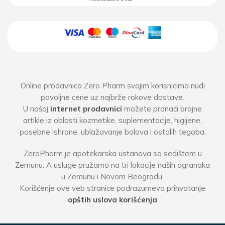
Online prodavnica Zero Pharm svojim korisnicima nudi
povoljne cene uz najbrže rokove dostave.
U našoj
internet prodavnici
možete pronaći brojne
artikle iz oblasti kozmetike, suplementacije, higijene,
posebne ishrane, ublažavanje bolova i ostalih tegoba.
ZeroPharm je apotekarska ustanova sa sedištem u
Zemunu. A usluge pružamo na tri lokacije naših ogranaka
u Zemunu i Novom Beogradu.
Korišćenje ove veb stranice podrazumeva prihvatanje
opštih uslova korišćenja