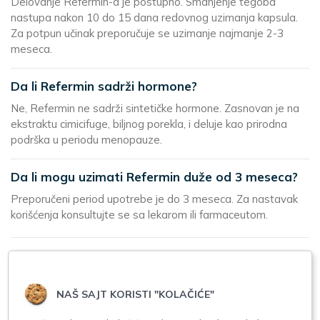
Delovanje Refermin-a je postupno. Smanjenje tegoba
nastupa nakon 10 do 15 dana redovnog uzimanja kapsula.
Za potpun učinak preporučuje se uzimanje najmanje 2-3
meseca.
Da li Refermin sadrži hormone?
Ne, Refermin ne sadrži sintetičke hormone. Zasnovan je na
ekstraktu cimicifuge, biljnog porekla, i deluje kao prirodna
podrška u periodu menopauze.
Da li mogu uzimati Refermin duže od 3 meseca?
Preporučeni period upotrebe je do 3 meseca. Za nastavak
korišćenja konsultujte se sa lekarom ili farmaceutom.
Način upotrebe:
Upotreba:
Jednom dnevno popiti 1 kapsulu uz obrok. Preporučuje se
NAŠ SAJT KORISTI "KOLAČIĆE"
upotreba do 3 meseca.