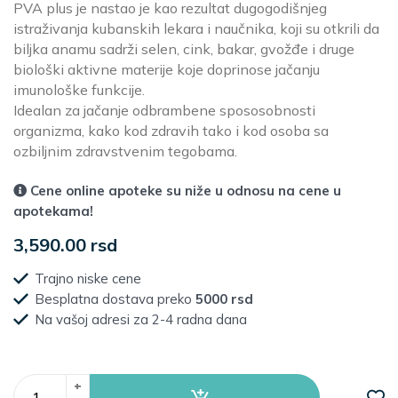
PVA plus je nastao je kao rezultat dugogodišnjeg
istraživanja kubanskih lekara i naučnika, koji su otkrili da
biljka anamu sadrži selen, cink, bakar, gvožđe i druge
biološki aktivne materije koje doprinose jačanju
imunološke funkcije.
Idealan za jačanje odbrambene spososobnosti
organizma, kako kod zdravih tako i kod osoba sa
ozbiljnim zdravstvenim tegobama.
Cene online apoteke su niže u odnosu na cene u
apotekama!
3,590.00 rsd
Trajno niske cene
Besplatna dostava preko
5000 rsd
Na vašoj adresi za 2-4 radna dana
+