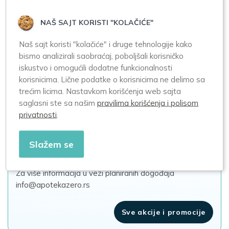
BiVits ACTIVA
BiVits ACTIVA Cink
NAŠ SAJT KORISTI "KOLAČIĆE"
Vitamin C 250mg
25mg 60 tableta
Chewable 90
Naš sajt koristi "kolačiće" i druge tehnologije kako
tableta
bismo analizirali saobraćaj, poboljšali korisničko
iskustvo i omogućili dodatne funkcionalnosti
1.450,00
2.350,00
korisnicima. Lične podatke o korisnicima ne delimo sa
trećim licima. Nastavkom korišćenja web sajta
saglasni ste sa našim
pravilima korišćenja i polisom
privatnosti
.
Akcije i promocije
Slažem se
Trenutno nema zakazanih akcija
Za više informacija u vezi planiranih dogođaja
info@apotekazero.rs
Sve akcije i promocije