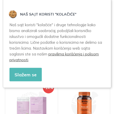
Način upotrebe:
NAŠ SAJT KORISTI "KOLAČIĆE"
Upotreba:
Naš sajt koristi "kolačiće" i druge tehnologije kako
Uzimati 1 tabletu dnevno sa dovoljnom količinom vode, uz
bismo analizirali saobraćaj, poboljšali korisničko
obrok koji sadrži masnoće (vitamini D i K su rastvorljivi u
iskustvo i omogućili dodatne funkcionalnosti
mastima). Ne prekoračiti preporučenu dnevnu dozu.
korisnicima. Lične podatke o korisnicima ne delimo sa
Čuvanje:
trećim licima. Nastavkom korišćenja web sajta
Čuvati na temperaturi do 25°C, na suvom mestu, zaštićeno
saglasni ste sa našim
pravilima korišćenja i polisom
od svetlosti. Čuvati van domašaja dece.
privatnosti
.
Slični proizvodi
Slažem se
NOVO!
-14%