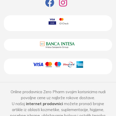
Online prodavnica Zero Pharm svojim korisnicima nudi
povoljne cene uz najbrže rokove dostave.
U našoj
internet prodavnici
možete pronaći brojne
artikle iz oblasti kozmetike, suplementacije, higijene,
posebne ishrane, ublažavanje bolova i ostalih tegoba.