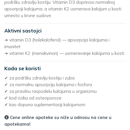
podršku zdravlju kostiju. Vitamin D3 doprinosi normalnoj
apsorpciji kalcijuma, a vitamin K2 usmerava kalcijum u kosti
umesto u krvne sudove.
Aktivni sastojci
➜ vitamin D3 (holekalciferol) — apsorpcija kalcijuma i
imunitet
➜ vitamin K2 (menakvinon) — usmeravanje kalcijuma u kosti
Kada se koristi
✔ za podršku zdravlju kostiju i zuba
✔ za normalnu apsorpciju kalcijuma i fosfora
✔ za pravilnu raspodelu kalcijuma u organizmu
✔ kod rizika od osteoporoze
✔ kao dopuna suplementaciji kalcijumom
Cene online apoteke su niže u odnosu na cene u
apotekama!