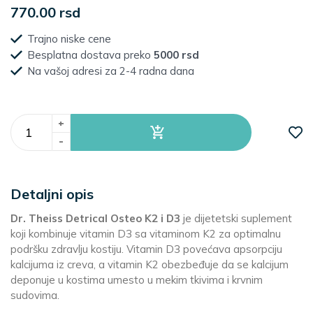
770.00 rsd
Trajno niske cene
Besplatna dostava preko
5000 rsd
Na vašoj adresi za 2-4 radna dana
+
-
Detaljni opis
Dr. Theiss Detrical Osteo K2 i D3
je dijetetski suplement
koji kombinuje vitamin D3 sa vitaminom K2 za optimalnu
podršku zdravlju kostiju. Vitamin D3 povećava apsorpciju
kalcijuma iz creva, a vitamin K2 obezbeđuje da se kalcijum
deponuje u kostima umesto u mekim tkivima i krvnim
sudovima.