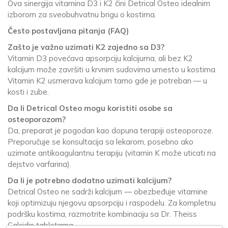
Ova sinergija vitamina D3 i K2 čini Detrical Osteo idealnim
izborom za sveobuhvatnu brigu o kostima.
Često postavljana pitanja (FAQ)
Zašto je važno uzimati K2 zajedno sa D3?
Vitamin D3 povećava apsorpciju kalcijuma, ali bez K2
kalcijum može završiti u krvnim sudovima umesto u kostima.
Vitamin K2 usmerava kalcijum tamo gde je potreban — u
kosti i zube.
Da li Detrical Osteo mogu koristiti osobe sa
osteoporozom?
Da, preparat je pogodan kao dopuna terapiji osteoporoze.
Preporučuje se konsultacija sa lekarom, posebno ako
uzimate antikoagulantnu terapiju (vitamin K može uticati na
dejstvo varfarina).
Da li je potrebno dodatno uzimati kalcijum?
Detrical Osteo ne sadrži kalcijum — obezbeđuje vitamine
koji optimizuju njegovu apsorpciju i raspodelu. Za kompletnu
podršku kostima, razmotrite kombinaciju sa Dr. Theiss
Calcidin tabletama.