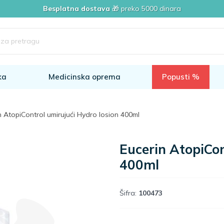
Besplatna dostava
🎁 preko 5000 dinara
ka
Medicinska oprema
Popusti %
n AtopiControl umirujući Hydro losion 400ml
Eucerin AtopiCon
400ml
Šifra:
100473