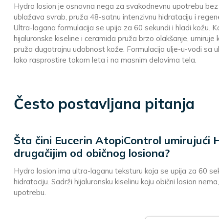
Hydro losion je osnovna nega za svakodnevnu upotrebu bez 
ublažava svrab, pruža 48-satnu intenzivnu hidrataciju i regener
Ultra-lagana formulacija se upija za 60 sekundi i hladi kožu. K
hijaluronske kiseline i ceramida pruža brzo olakšanje, umiruje 
pruža dugotrajnu udobnost kože. Formulacija ulje-u-vodi sa 
lako rasprostire tokom leta i na masnim delovima tela.
Često postavljana pitanja
Šta čini Eucerin AtopiControl umirujući 
drugačijim od običnog losiona?
Hydro losion ima ultra-laganu teksturu koja se upija za 60 se
hidrataciju. Sadrži hijaluronsku kiselinu koju obični losion nema,
upotrebu.