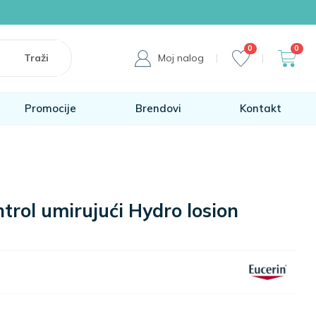
0
0
Moj nalog
Promocije
Brendovi
Kontakt
trol umirujući Hydro losion