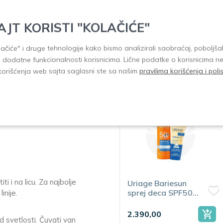
Dodaj u 
Hydro losion 400ml
-
AJT KORISTI "KOLAČIĆE"
formulacija je posebno pogodna
olačiće" i druge tehnologije kako bismo analizirali saobraćaj, poboljšal
i dodatne funkcionalnosti korisnicima. Lične podatke o korisnicima n
Slični proizvodi
korišćenja web sajta saglasni ste sa našim
pravilima korišćenja i pol
in AtopiControl
traje do 48 sati, što ga čini
i i na licu. Za najbolje
Uriage Bariesun
Uriage Bariesun
sprej deca SPF50+
sprej SPF50+
inije.
200mL + Xemose
200mL + krema
C++ ulje 200mL
SPF50+ 50mL
2.390,00
2.550,00
 svetlosti. Čuvati van