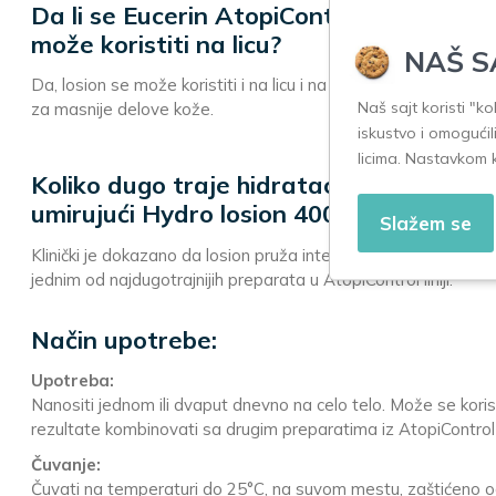
Da li se Eucerin AtopiControl umirujući 
može koristiti na licu?
NAŠ S
Da, losion se može koristiti i na licu i na telu. Ultra-lagana 
Naš sajt koristi "k
za masnije delove kože.
iskustvo i omogućil
licima. Nastavkom 
Koliko dugo traje hidratacija kod Eucer
umirujući Hydro losion 400ml?
Slažem se
Klinički je dokazano da losion pruža intenzivnu hidrataciju koja 
jednim od najdugotrajnijih preparata u AtopiControl liniji.
Način upotrebe:
Upotreba:
Nanositi jednom ili dvaput dnevno na celo telo. Može se koristit
rezultate kombinovati sa drugim preparatima iz AtopiControl l
Čuvanje:
Čuvati na temperaturi do 25°C, na suvom mestu, zaštićeno od