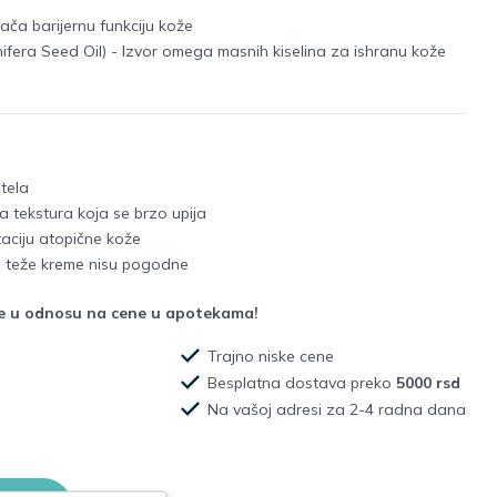
ča barijernu funkciju kože
nifera Seed Oil) - Izvor omega masnih kiselina za ishranu kože
tela
 tekstura koja se brzo upija
aciju atopične kože
 teže kreme nisu pogodne
že u odnosu na cene u apotekama!
Trajno niske cene
Besplatna dostava preko
5000 rsd
Na vašoj adresi za 2-4 radna dana