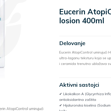
Eucerin AtopiC
losion 400ml
Delovanje
Eucerin AtopiControl umirujući 
ultra-laganu teksturu koja se up
i ceramida trenutno ublažava sv
Aktivni sastojci
✔ Likokalkon A (Glycyrrhiza Infla
antioksidantna zaštita
✔ Hijaluronska kiselina (Sodium 
in AtopiControl umirujući