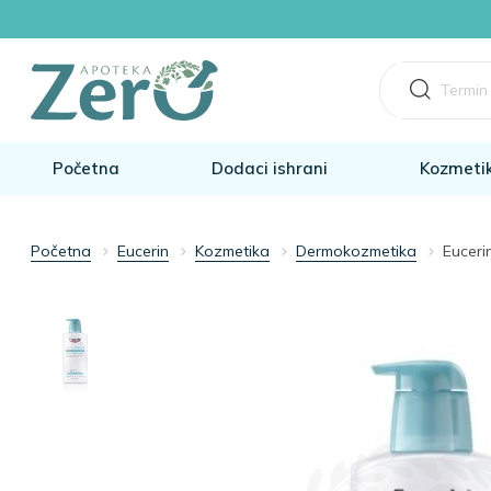
Početna
Dodaci ishrani
Kozmeti
Početna
Eucerin
Kozmetika
Dermokozmetika
Euceri