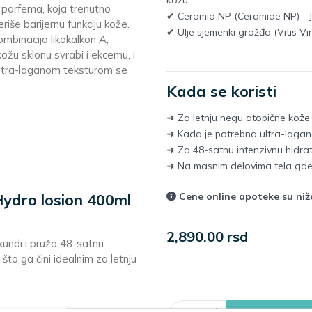
kožu
parfema, koja trenutno
✔ Ceramid NP (Ceramide NP) - Ja
iše barijernu funkciju kože.
✔ Ulje sjemenki grožđa (Vitis Vi
ombinacija likokalkon A,
kožu sklonu svrabi i ekcemu, i
ultra-laganom teksturom se
Kada se koristi
➜ Za letnju negu atopične kože 
➜ Kada je potrebna ultra-lagana
➜ Za 48-satnu intenzivnu hidrat
➜ Na masnim delovima tela gde
Cene online apoteke su ni
Hydro losion 400ml
2,890.00 rsd
kundi i pruža 48-satnu
 što ga čini idealnim za letnju
+