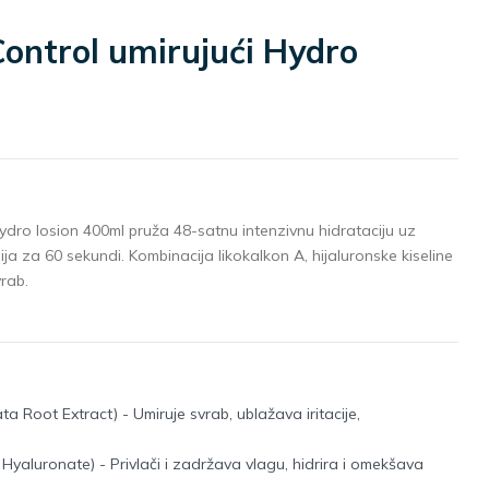
ontrol umirujući Hydro
Hydro losion 400ml pruža 48-satnu intenzivnu hidrataciju uz
ija za 60 sekundi. Kombinacija likokalkon A, hijaluronske kiseline
rab.
ta Root Extract) - Umiruje svrab, ublažava iritacije,
Hyaluronate) - Privlači i zadržava vlagu, hidrira i omekšava