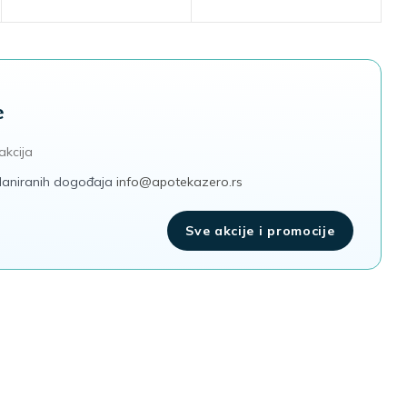
e
akcija
 planiranih dogođaja
info@apotekazero.rs
Sve akcije i promocije