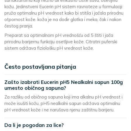
surfaktantima koji nežno ali efikasno ciste suvu, osetljivu
kožu. Jedinstveni Eucerin pH sistem ravnoteze u formulaciji
pruža optimalnu pH vrednost kako bi stitila i jačala prirodnu
otpornost kože. koža je na dodir glatka i meka, čak i nakon
čestog pranja.
Preparat sa optimalnom pH vrednošću od 5 štiti i jača
prirodnu barijernu funkciju osetljive kože. Citratni puferski
sistem održava fiziološku pH vrednost kože.
Često postavljana pitanja
Zašto izabrati Eucerin pH5 Nealkalni sapun 100g
umesto običnog sapuna?
Za razliku od običnog sapuna koji ima alkalnu pH vrednost i
može isušiti kožu, pH5 nealkalni sapun održava optimalnu
pH vrednost kože i ne narušava njenu zaštitnu barijeru.
Da li je pogodan za lice?