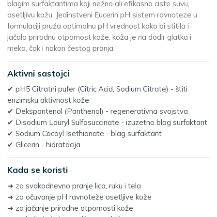
blagim surfaktantima koji nežno ali efikasno ciste suvu,
osetljivu kožu. Jedinstveni Eucerin pH sistem ravnoteze u
formulaciji pruža optimalnu pH vrednost kako bi stitila i
jačala prirodnu otpornost kože. koža je na dodir glatka i
meka, čak i nakon čestog pranja.
Aktivni sastojci
✔ pH5 Citratni pufer (Citric Acid, Sodium Citrate) - štiti
enzimsku aktivnost kože
✔ Dekspantenol (Panthenol) - regenerativna svojstva
✔ Disodium Lauryl Sulfosuccinate - izuzetno blag surfaktant
✔ Sodium Cocoyl Isethionate - blag surfaktant
✔ Glicerin - hidratacija
Kada se koristi
➜ za svakodnevno pranje lica, ruku i tela
➜ za očuvanje pH ravnoteže osetljive kože
➜ za jačanje prirodne otpornosti kože