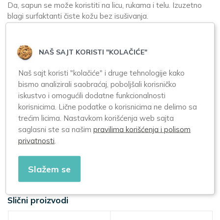
Da, sapun se može koristiti na licu, rukama i telu. Izuzetno
blagi surfaktanti čiste kožu bez isušivanja.
Da li je pogodan za decu?
NAŠ SAJT KORISTI "KOLAČIĆE"
Da, preparat je pogodan za decu od 3 godine.
Naš sajt koristi "kolačiće" i druge tehnologije kako
bismo analizirali saobraćaj, poboljšali korisničko
Način upotrebe:
iskustvo i omogućili dodatne funkcionalnosti
Upotreba:
korisnicima. Lične podatke o korisnicima ne delimo sa
Sapun se može koristiti svakodnevno na licu, rukama i telu.
trećim licima. Nastavkom korišćenja web sajta
Napenite sapun u vlaznim rukama i nanesite na vlaznu kožu.
saglasni ste sa našim
pravilima korišćenja i polisom
temeljno isperite vodom.
privatnosti
.
Čuvanje:
Čuvati na temperaturi do 25°C, na suvom mestu, zaštićeno
Slažem se
od svetlosti. Čuvati van domašaja dece.
Slični proizvodi