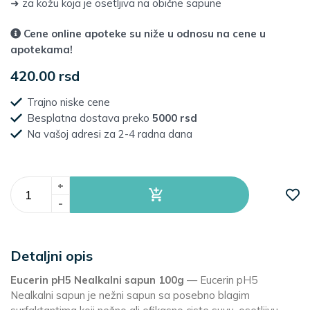
➜ za kožu koja je osetljiva na obične sapune
Cene online apoteke su niže u odnosu na cene u
apotekama!
420.00 rsd
Trajno niske cene
Besplatna dostava preko
5000 rsd
Na vašoj adresi za 2-4 radna dana
+
-
Detaljni opis
Eucerin pH5 Nealkalni sapun 100g
— Eucerin pH5
Nealkalni sapun je nežni sapun sa posebno blagim