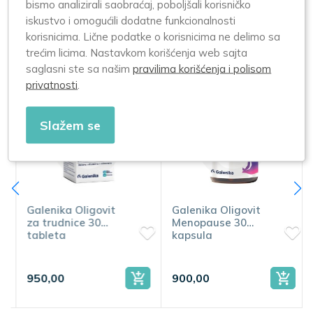
Jedna kapsula dva puta dnevno, sa razmakom od 12h
bismo analizirali saobraćaj, poboljšali korisničko
između doza.
iskustvo i omogućili dodatne funkcionalnosti
korisnicima. Lične podatke o korisnicima ne delimo sa
trećim licima. Nastavkom korišćenja web sajta
Slični proizvodi
saglasni ste sa našim
pravilima korišćenja i polisom
privatnosti
.
Slažem se
Galenika Oligovit
Galenika Oligovit
za trudnice 30
Menopause 30
tableta
kapsula
950,00
900,00