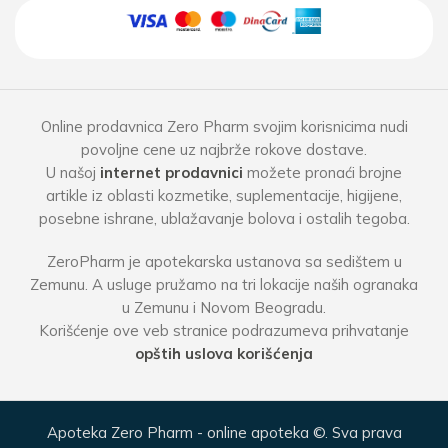
Online prodavnica Zero Pharm svojim korisnicima nudi
povoljne cene uz najbrže rokove dostave.
U našoj
internet prodavnici
možete pronaći brojne
artikle iz oblasti kozmetike, suplementacije, higijene,
posebne ishrane, ublažavanje bolova i ostalih tegoba.
ZeroPharm je apotekarska ustanova sa sedištem u
Zemunu. A usluge pružamo na tri lokacije naših ogranaka
u Zemunu i Novom Beogradu.
Korišćenje ove veb stranice podrazumeva prihvatanje
opštih uslova korišćenja
Apoteka Zero Pharm - online apoteka ©. Sva prava