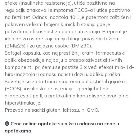
efeke (insulinska rezistencija), utiče pozitivno na
regulaciju znakova i simptoma PCOS-a i utiče pozitivno
na fertilitet. Odnos inozitola 40:1 je patentom zaštićen i
pokriven velikim brojem kliničkih studija gde je
potvrđena efikasnost za pomenuta stanja. Preparat je
idealan za osobe koje imaju blago povišenu težinu
(BMI≥25) i za gojazne osobe (BMI≥30).
Softgel kapsula, kao najprestižniji oralni farmaceutski
oblik, obezbeđuje najbolju bioraspoloživost aktivnih
komponenti, pri čemu se postiže 3 x veći efekat mio- i d-
hiro-inozitola u odnosu na istu dozu u obliku praška.
Savetuje se za tretman: sindroma policističnih jajnika
(PCOS), insulinske rezistencije – predijabetesa,
dijabetesa tipa II, u protokolima kontrolisane ovarijalne
hiperstimulacije.
Prozvod ne sadrži gluten, laktozu, ni GMO.
Cene online apoteke su niže u odnosu na cene u
apotekama!