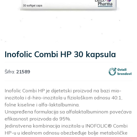
Inofolic Combi HP 30 kapsula
Šifra:
21589
Inofolic Combi HP je dijetetski proizvod na bazi mio-
inozitola i d-hiro-inozitola u fiziološkom odnosu 40:1,
folne kiseline i alfa-laktalbumina.
Unapređena formulacija sa alfalaktalbuminom povećava
efikasnost proizvoda do 95%.
Jedinstvena kombinacija inozitola u INOFOLIC® Combi
HP-u u idealnom odnosu obezbeđuje bolje metaboličke