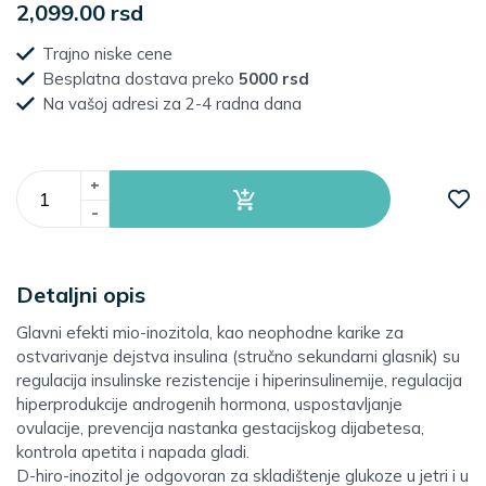
2,099.00 rsd
Trajno niske cene
Besplatna dostava preko
5000 rsd
Na vašoj adresi za 2-4 radna dana
+
-
Detaljni opis
Glavni efekti mio-inozitola, kao neophodne karike za
ostvarivanje dejstva insulina (stručno sekundarni glasnik) su
regulacija insulinske rezistencije i hiperinsulinemije, regulacija
hiperprodukcije androgenih hormona, uspostavljanje
ovulacije, prevencija nastanka gestacijskog dijabetesa,
kontrola apetita i napada gladi.
D-hiro-inozitol je odgovoran za skladištenje glukoze u jetri i u