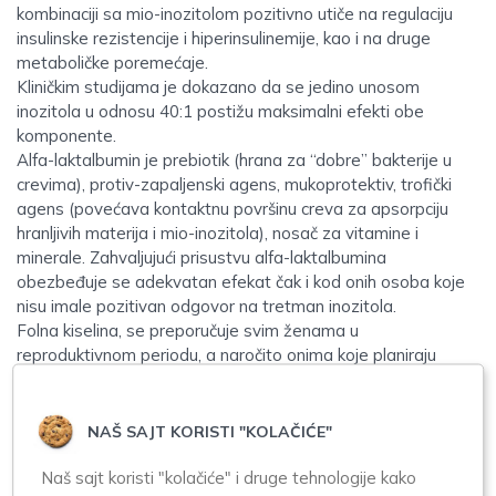
kombinaciji sa mio-inozitolom pozitivno utiče na regulaciju
insulinske rezistencije i hiperinsulinemije, kao i na druge
metaboličke poremećaje.
Kliničkim studijama je dokazano da se jedino unosom
inozitola u odnosu 40:1 postižu maksimalni efekti obe
komponente.
Alfa-laktalbumin je prebiotik (hrana za “dobre” bakterije u
crevima), protiv-zapaljenski agens, mukoprotektiv, trofički
agens (povećava kontaktnu površinu creva za apsorpciju
hranljivih materija i mio-inozitola), nosač za vitamine i
minerale. Zahvaljujući prisustvu alfa-laktalbumina
obezbeđuje se adekvatan efekat čak i kod onih osoba koje
nisu imale pozitivan odgovor na tretman inozitola.
Folna kiselina, se preporučuje svim ženama u
reproduktivnom periodu, a naročito onima koje planiraju
trudnoću zbog prevencije nastanka defekta neuralne tube
(spina bifida).
NAŠ SAJT KORISTI "KOLAČIĆE"
Način upotrebe:
Naš sajt koristi "kolačiće" i druge tehnologije kako