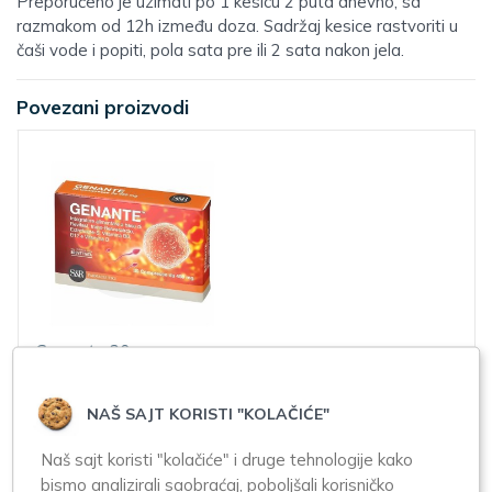
Preporučeno je uzimati po 1 kesicu 2 puta dnevno, sa
razmakom od 12h između doza. Sadržaj kesice rastvoriti u
čaši vode i popiti, pola sata pre ili 2 sata nakon jela.
Povezani proizvodi
Genante 30
tableta
NAŠ SAJT KORISTI "KOLAČIĆE"
3.350,00
Naš sajt koristi "kolačiće" i druge tehnologije kako
bismo analizirali saobraćaj, poboljšali korisničko