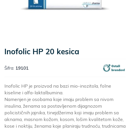
Inofolic HP 20 kesica
Šifra:
19101
Inofolic HP je proizvod na bazi mio-inozitola, folne
kiseline i alfa-laktalbumina.
Namenjen je osobama koje imaju problem sa nivom
insulina, ženama sa postavljenom dijagnozom
policističnih jajnika, tinejdžerima koji imaju problem sa
aknama, masnom kožom, kosom, lošim kvalitetom kože,
kose i noktiju, ženama koje planiraju trudnoću, trudnicama