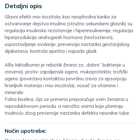
Detaljni opis
Glavni efekti mio-inozitola, kao neophodna karika za
ostvarivanje dejstva insulina (stručno sekundarni glasnik) su
regulacija insulinske rezistencije i hiperinsulinemije, regulacija
hiperprodukcije androgenih hormona (testosteron),
uspostavljanje ovulacije, prevencija nastanka gestacijskog
dijabetesa, kontrola apetita i napada gladi.
Alfa-laktalbumin je rebiotik (hrana za ,,dobre’’ bakterije u
crevima), protiv-zapaljenski agens, mukoprotektiv, trofički
agens (povećava kontaktnu površinu creva za apsorpciju
hranljivih materija i mio-inozitola), nosač za vitamine i
minerale.
Folna kiselina, čija se primena preporučuje svim ženama u
reproduktivnom periodu, a naročito onima koje planiraju
trudnoću zbog prevencije nastanka defekta neuralne tube.
Način upotrebe: