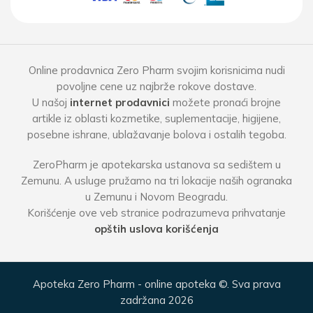
Online prodavnica Zero Pharm svojim korisnicima nudi
povoljne cene uz najbrže rokove dostave.
U našoj
internet prodavnici
možete pronaći brojne
artikle iz oblasti kozmetike, suplementacije, higijene,
posebne ishrane, ublažavanje bolova i ostalih tegoba.
ZeroPharm je apotekarska ustanova sa sedištem u
Zemunu. A usluge pružamo na tri lokacije naših ogranaka
u Zemunu i Novom Beogradu.
Korišćenje ove veb stranice podrazumeva prihvatanje
opštih uslova korišćenja
Apoteka Zero Pharm - online apoteka ©. Sva prava
zadržana 2026