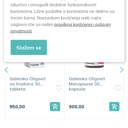
iskustvo i omogućili dodatne funkcionalnosti
korisnicima. Lične podatke o korisnicima ne delimo sa
Slični proizvodi
trećim licima. Nastavkom korišćenja web sajta
saglasni ste sa našim
pravilima korišćenja i polisom
privatnosti
.
Slažem se
Galenika Oligovit
Galenika Oligovit
za trudnice 30
Menopause 30
tableta
kapsula
950,00
900,00