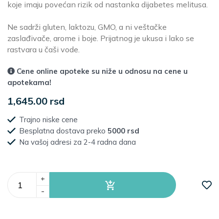
koje imaju povećan rizik od nastanka dijabetes melitusa.
Ne sadrži gluten, laktozu, GMO, a ni veštačke
zaslađivače, arome i boje. Prijatnog je ukusa i lako se
rastvara u čaši vode.
Cene online apoteke su niže u odnosu na cene u
apotekama!
1,645.00 rsd
Trajno niske cene
Besplatna dostava preko
5000 rsd
Na vašoj adresi za 2-4 radna dana
+
-