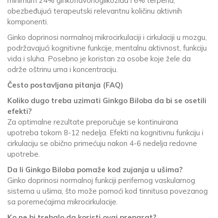
minimum 24% ginkoflavonoglikozida i 6% terpena,
obezbeđujući terapeutski relevantnu količinu aktivnih
komponenti.
Ginko doprinosi normalnoj mikrocirkulaciji i cirkulaciji u mozgu,
podržavajući kognitivne funkcije, mentalnu aktivnost, funkciju
vida i sluha. Posebno je koristan za osobe koje žele da
održe oštrinu uma i koncentraciju.
Često postavljana pitanja (FAQ)
Koliko dugo treba uzimati Ginkgo Biloba da bi se osetili
efekti?
Za optimalne rezultate preporučuje se kontinuirana
upotreba tokom 8-12 nedelja. Efekti na kognitivnu funkciju i
cirkulaciju se obično primećuju nakon 4-6 nedelja redovne
upotrebe.
Da li Ginkgo Biloba pomaže kod zujanja u ušima?
Ginko doprinosi normalnoj funkciji perifernog vaskularnog
sistema u ušima, što može pomoći kod tinnitusa povezanog
sa poremećajima mikrocirkulacije.
Ko ne bi trebalo da koristi ovaj preparat?