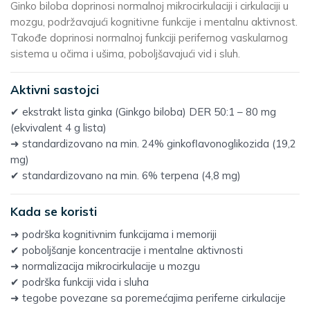
Ginko biloba doprinosi normalnoj mikrocirkulaciji i cirkulaciji u
mozgu, podržavajući kognitivne funkcije i mentalnu aktivnost.
Takođe doprinosi normalnoj funkciji perifernog vaskularnog
sistema u očima i ušima, poboljšavajući vid i sluh.
Aktivni sastojci
✔ ekstrakt lista ginka (Ginkgo biloba) DER 50:1 – 80 mg
(ekvivalent 4 g lista)
➜ standardizovano na min. 24% ginkoflavonoglikozida (19,2
mg)
✔ standardizovano na min. 6% terpena (4,8 mg)
Kada se koristi
➜ podrška kognitivnim funkcijama i memoriji
✔ poboljšanje koncentracije i mentalne aktivnosti
➜ normalizacija mikrocirkulacije u mozgu
✔ podrška funkciji vida i sluha
➜ tegobe povezane sa poremećajima periferne cirkulacije