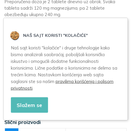
Preporučena doza je 2 tablete dnevno uz obrok. Svaka
tableta sadrži 120 mg magnezijuma, pa 2 tablete
obezbeđuju ukupno 240 mg.
Da li Magnezijum Duo može izazvati probavne smetnje?
Zahvaljujući bisglicinat obliku koji je blag za stomak, ovaj
NAŠ SAJT KORISTI "KOLAČIĆE"
preparat se obično dobro podnosi. Prekomerna upotreba
može izazvati laksativni efekat.
Naš sajt koristi "kolačiće" i druge tehnologije kako
bismo analizirali saobraćaj, poboljšali korisničko
Način upotrebe:
iskustvo i omogućili dodatne funkcionalnosti
korisnicima. Lične podatke o korisnicima ne delimo sa
Upotreba:
trećim licima. Nastavkom korišćenja web sajta
Odrasli i deca starija od 12 godina: 2 tablete dnevno uz
saglasni ste sa našim
pravilima korišćenja i polisom
obrok.
privatnosti
.
Čuvanje:
Čuvati na temperaturi do 25°C, na suvom mestu, zaštićeno
od svetlosti. Čuvati van domašaja dece.
Slažem se
Slični proizvodi