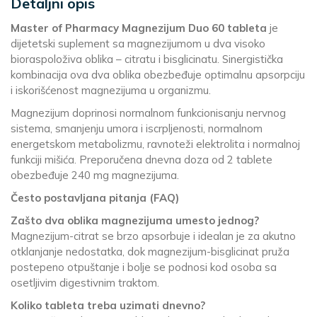
Detaljni opis
Master of Pharmacy Magnezijum Duo 60 tableta
je
dijetetski suplement sa magnezijumom u dva visoko
bioraspoloživa oblika – citratu i bisglicinatu. Sinergistička
kombinacija ova dva oblika obezbeđuje optimalnu apsorpciju
i iskorišćenost magnezijuma u organizmu.
Magnezijum doprinosi normalnom funkcionisanju nervnog
sistema, smanjenju umora i iscrpljenosti, normalnom
energetskom metabolizmu, ravnoteži elektrolita i normalnoj
funkciji mišića. Preporučena dnevna doza od 2 tablete
obezbeđuje 240 mg magnezijuma.
Često postavljana pitanja (FAQ)
Zašto dva oblika magnezijuma umesto jednog?
Magnezijum-citrat se brzo apsorbuje i idealan je za akutno
otklanjanje nedostatka, dok magnezijum-bisglicinat pruža
postepeno otpuštanje i bolje se podnosi kod osoba sa
osetljivim digestivnim traktom.
Koliko tableta treba uzimati dnevno?