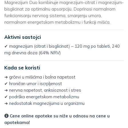
Magnezijum Duo kombinuje magnezijum-citrat i magnezijum-
bisglicinat za optimalnu apsorpciju. Doprinosi normalnom
funkcionisanju nervnog sistema, smanjenju umora,
normalnom energetskom metabolizmu i funkciji mišića.
Aktivni sastojci
✔ magnezijum (citrat i bisglicinat) – 120 mg po tableti, 240
mg dnevna doza (64% NRV)
Kada se koristi
➜ grčevi u mišićima i bolna napetost
✔ hroničan umor i iscrpljenost
➜ nervna napetost, anksioznost i stres
✔ podrška energetskom metabolizmu
➜ nedostatak magnezijuma u organizmu
Cene online apoteke su niže u odnosu na cene u
apotekama!