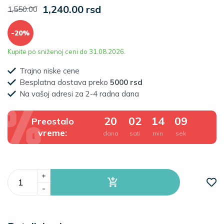
1,240.00 rsd
1,550.00
-20%
Kupite po sniženoj ceni do 31.08.2026.
Trajno niske cene
Besplatna dostava preko
5000 rsd
Na vašoj adresi za 2-4 radna dana
20
02
14
08
Preostalo
vreme:
dana
sati
min
sek
+
-