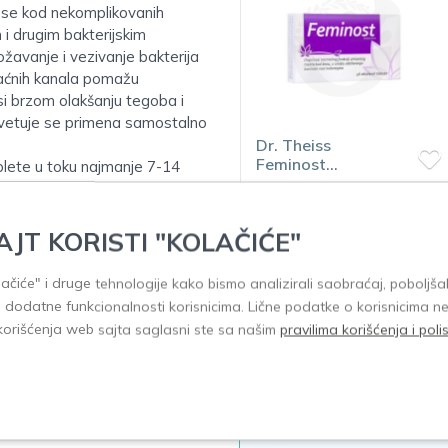
i se kod nekomplikovanih
 i drugim bakterijskim
žavanje i vezivanje bakterija
raćnih kanala pomažu
inosi brzom olakšanju tegoba i
avetuje se primena samostalno
Dr. Theiss
Dr. Theiss
Feminost
Nefroren 20 kesic
ablete u toku najmanje 7-14
inkontinencija 56
tableta
980,00
970,00
tate. Proizvod nije namenjen
AJT KORISTI "KOLAČIĆE"
 suvi ekstrakt korena
uvi ekstrakt Lygodii japonicae,
olačiće" i druge tehnologije kako bismo analizirali saobraćaj, poboljšal
i dodatne funkcionalnosti korisnicima. Lične podatke o korisnicima n
korišćenja web sajta saglasni ste sa našim
pravilima korišćenja i pol
Akcije i promocij
ajmanje 7-14 dana.
Trenutno nema zakazanih 
Za više informacija u vezi