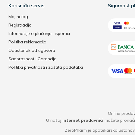
Korisnički servis
Sigurnost pl
Moj nalog
Registracija
Informacije o plaćanju i isporuci
Politika reklamacija
Odustanak od ugovora
Saobraznost i Garancija
Politika privatnosti i zaštita podataka
Online prodav
U našoj
internet prodavnici
možete pronaći b
ZeroPharm je apotekarska ustanova