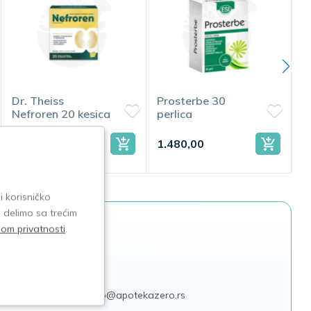
Prosterbe 30
Cranberry Cyst 30
a
perlica
tableta
1.480,00
1.018,00
i korisničko
e delimo sa trećim
isom privatnosti
.
e
akcija
 planiranih dogođaja
info@apotekazero.rs