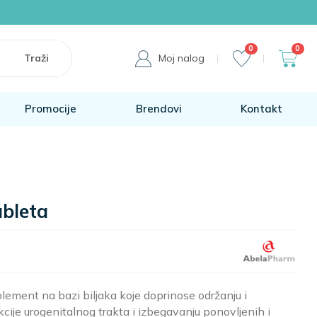
0
0
Moj nalog
Promocije
Brendovi
Kontakt
ableta
plement na bazi biljaka koje doprinose održanju i
cije urogenitalnog trakta i izbegavanju ponovljenih i