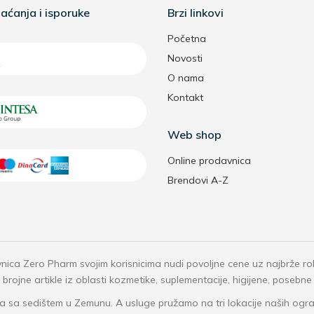
aćanja i isporuke
Brzi linkovi
Početna
Novosti
O nama
Kontakt
Web shop
Online prodavnica
Brendovi A-Z
nica Zero Pharm svojim korisnicima nudi povoljne cene uz najbrže r
rojne artikle iz oblasti kozmetike, suplementacije, higijene, posebne
 sa sedištem u Zemunu. A usluge pružamo na tri lokacije naših o