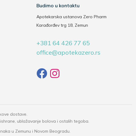
Budimo u kontaktu
Apotekarska ustanova Zero Pharm
Karađorđev trg 18, Zemun
+381 64 426 77 65
office@apotekazero.rs
okove dostave.
 ishrane, ublažavanje bolova i ostalih tegoba.
granaka u Zemunu i Novom Beogradu.