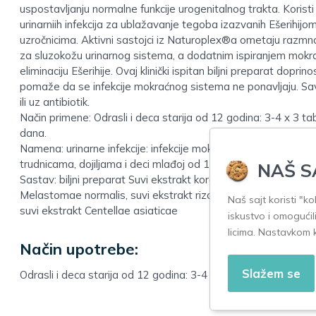
uspostavljanju normalne funkcije urogenitalnog trakta. Korist
urinarniih infekcija za ublažavanje tegoba izazvanih Ešerihijom
uzročnicima. Aktivni sastojci iz Naturoplex®a ometaju razmno
za sluzokožu urinarnog sistema, a dodatnim ispiranjem mok
eliminaciju Ešerihije. Ovaj klinički ispitan biljni preparat dopr
pomaže da se infekcije mokraćnog sistema ne ponavljaju. S
ili uz antibiotik.
Način primene: Odrasli i deca starija od 12 godina: 3-4 x 3 t
dana.
Namena: urinarne infekcije: infekcije mokraćnih puteva i pros
trudnicama, dojiljama i deci mlađoj od 12 godina.
NAŠ S
Sastav: biljni preparat Suvi ekstrakt korena Rosae levigatae,
Melastomae normalis, suvi ekstrakt rizoma Smilacis Chinae, s
Naš sajt koristi "k
suvi ekstrakt Centellae asiaticae
iskustvo i omogućil
licima. Nastavkom 
Način upotrebe:
Slažem se
Odrasli i deca starija od 12 godina: 3-4 x 3 tablete u toku n