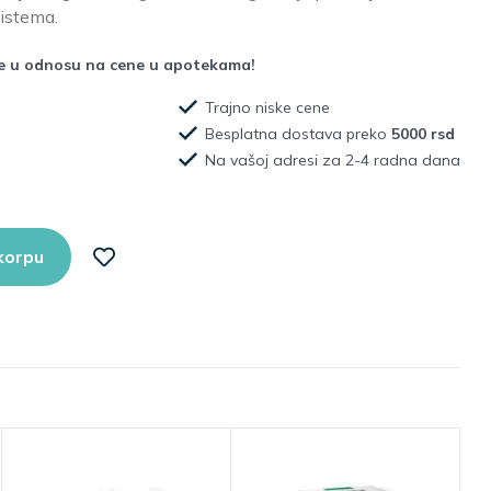
sistema.
že u odnosu na cene u apotekama!
Trajno niske cene
Besplatna dostava preko
5000 rsd
Na vašoj adresi za 2-4 radna dana
korpu