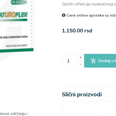
čestih infekcija mokraćnog 
Cene online apoteke su ni
1,150.00 rsd
+
Dodaj u 
-
Slični proizvodi
inose održanju i