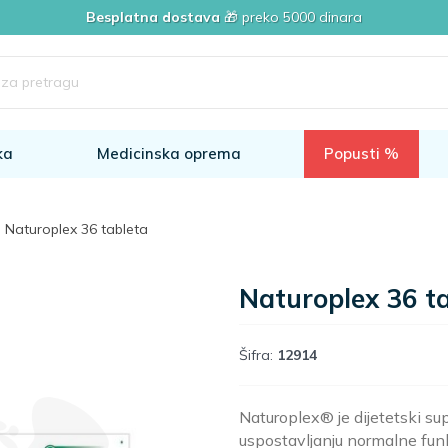
Besplatna dostava
🎁 preko 5000 dinara
ka
Medicinska oprema
Popusti %
Naturoplex 36 tableta
Naturoplex 36 t
Šifra:
12914
Naturoplex® je dijetetski su
uspostavljanju normalne funk