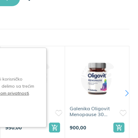
i korisničko
e delimo sa trećim
isom privatnosti
.
Galenika Oligovit
Dr. Theiss Fem
D
Menopause 30
Vital duo 28
V
kapsula
tableta dan 28
t
tableta noć
900,00
1.500,00
1