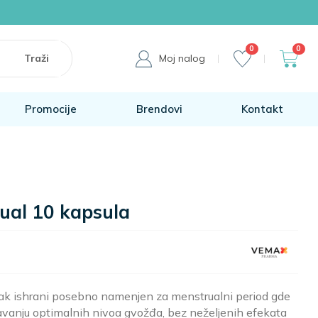
0
0
Moj nalog
Promocije
Brendovi
Kontakt
ual 10 kapsula
ak ishrani posebno namenjen za menstrualni period gde
avanju optimalnih nivoa gvožđa, bez neželjenih efekata