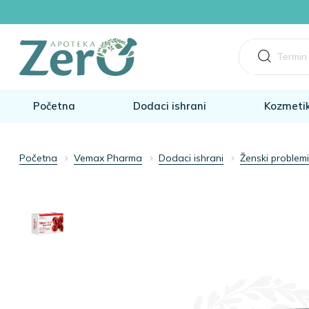
Početna
Dodaci ishrani
Kozmeti
Početna
Vemax Pharma
Dodaci ishrani
Ženski problem