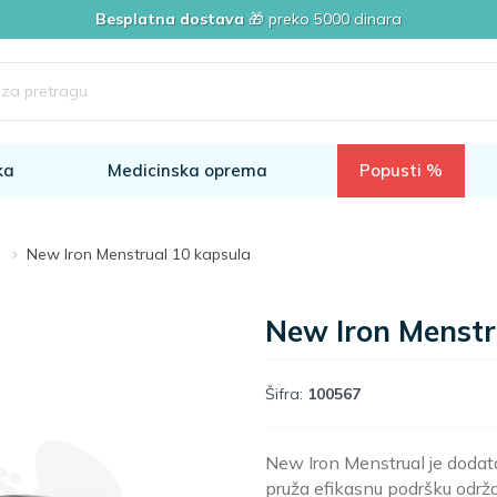
Besplatna dostava
🎁 preko 5000 dinara
ka
Medicinska oprema
Popusti %
i
New Iron Menstrual 10 kapsula
New Iron Menstr
Šifra:
100567
New Iron Menstrual je dodat
pruža efikasnu podršku održ