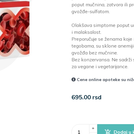
poput mučnina, zatvora ili 
gvožđe-sulfatom.
Olakšava simptome poput umo
i malaksalost.
Preporučuje se ženama koje 
tegobama, su sklone anemiji 
gvožđa bez mučnine.
Bez konzervansa. Ne sadrži s
za vegane i vegetarijance.
Cene online apoteke su ni
695.00 rsd
+
Dodaj u 