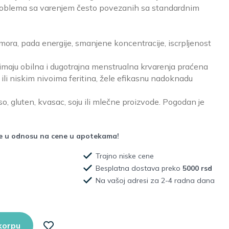
problema sa varenjem često povezanih sa standardnim
ra, pada energije, smanjene koncentracije, iscrpljenost
imaju obilna i dugotrajna menstrualna krvarenja praćena
ili niskim nivoima feritina, žele efikasnu nadoknadu
o, gluten, kvasac, soju ili mlečne proizvode. Pogodan je
že u odnosu na cene u apotekama!
Trajno niske cene
Besplatna dostava preko
5000 rsd
Na vašoj adresi za 2-4 radna dana
korpu