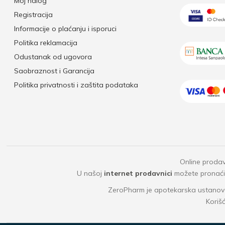
Moj nalog
Registracija
Informacije o plaćanju i isporuci
Politika reklamacija
Odustanak od ugovora
Saobraznost i Garancija
Politika privatnosti i zaštita podataka
Online prodav
U našoj
internet prodavnici
možete pronaći b
ZeroPharm je apotekarska ustanova
Koriš