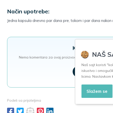
Način upotrebe:
Jedna kapsula dnevno par dana pre, tokom i par dana nakon 
Komentari
NAŠ S
Nema komentara za ovaj proizvod. Morate biti prijavljeni 
Naš sajt koristi "k
iskustvo i omogućil
Prijavi se
licima. Nastavkom 
Slažem se
Podeli sa prijateljima