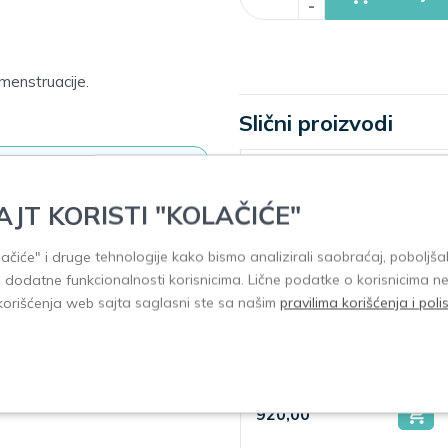
-
menstruacije.
Slični proizvodi
AJT KORISTI "KOLAČIĆE"
kako bi poslali komentar!
olačiće" i druge tehnologije kako bismo analizirali saobraćaj, poboljšal
i dodatne funkcionalnosti korisnicima. Lične podatke o korisnicima n
korišćenja web sajta saglasni ste sa našim
pravilima korišćenja i pol
Strong Nature
Galenika Oligovit
MENO 3 formula
za trudnice 30
30 kapsula
tableta
920,00
950,00