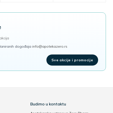
e
akcija
 planiranih dogođaja
info@apotekazero.rs
Sve akcije i promocije
Budimo u kontaktu