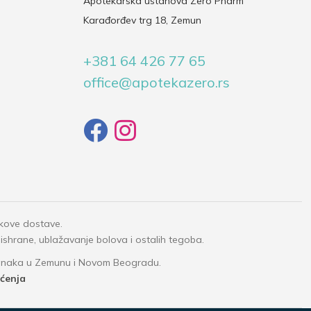
Apotekarska ustanova Zero Pharm
Karađorđev trg 18, Zemun
+381 64 426 77 65
office@apotekazero.rs
okove dostave.
 ishrane, ublažavanje bolova i ostalih tegoba.
granaka u Zemunu i Novom Beogradu.
šćenja