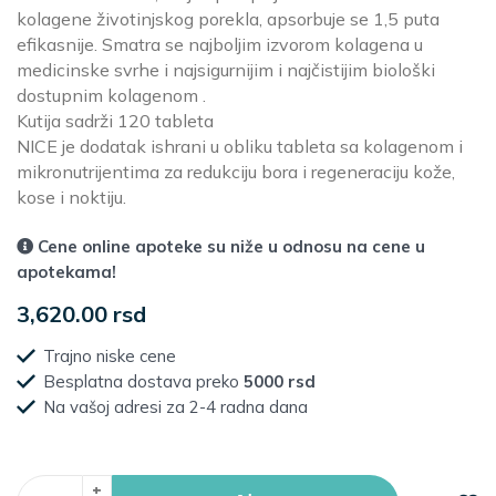
kolagene životinjskog porekla, apsorbuje se 1,5 puta
efikasnije. Smatra se najboljim izvorom kolagena u
medicinske svrhe i najsigurnijim i najčistijim biološki
dostupnim kolagenom .
Kutija sadrži 120 tableta
NICE je dodatak ishrani u obliku tableta sa kolagenom i
mikronutrijentima za redukciju bora i regeneraciju kože,
kose i noktiju.
Cene online apoteke su niže u odnosu na cene u
apotekama!
3,620.00 rsd
Trajno niske cene
Besplatna dostava preko
5000 rsd
Na vašoj adresi za 2-4 radna dana
+