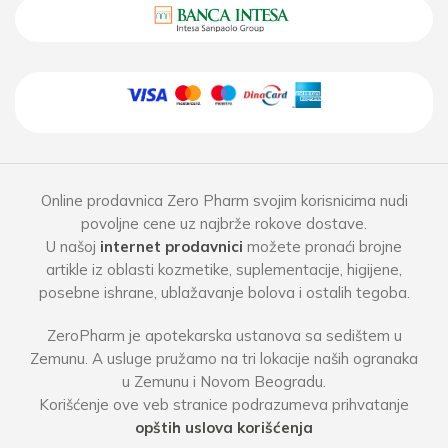
Online prodavnica Zero Pharm svojim korisnicima nudi
povoljne cene uz najbrže rokove dostave.
U našoj
internet prodavnici
možete pronaći brojne
artikle iz oblasti kozmetike, suplementacije, higijene,
posebne ishrane, ublažavanje bolova i ostalih tegoba.
ZeroPharm je apotekarska ustanova sa sedištem u
Zemunu. A usluge pružamo na tri lokacije naših ogranaka
u Zemunu i Novom Beogradu.
Korišćenje ove veb stranice podrazumeva prihvatanje
opštih uslova korišćenja