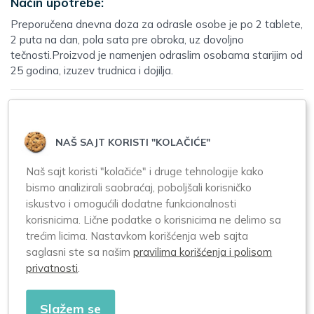
Način upotrebe:
Preporučena dnevna doza za odrasle osobe je po 2 tablete,
2 puta na dan, pola sata pre obroka, uz dovoljno
tečnosti.Proizvod je namenjen odraslim osobama starijim od
25 godina, izuzev trudnica i dojilja.
Slični proizvodi
NAŠ SAJT KORISTI "KOLAČIĆE"
Naš sajt koristi "kolačiće" i druge tehnologije kako
bismo analizirali saobraćaj, poboljšali korisničko
iskustvo i omogućili dodatne funkcionalnosti
korisnicima. Lične podatke o korisnicima ne delimo sa
trećim licima. Nastavkom korišćenja web sajta
saglasni ste sa našim
pravilima korišćenja i polisom
Galenika Pantenol
Galenika
privatnosti
.
Collagen 20 kesica
Lactoderm 60
kapsula
Slažem se