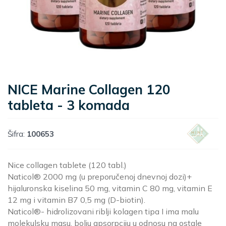
NICE Marine Collagen 120
tableta - 3 komada
Šifra:
100653
Nice collagen tablete (120 tabl.)
Naticol® 2000 mg (u preporučenoj dnevnoj dozi)+
hijaluronska kiselina 50 mg, vitamin C 80 mg, vitamin E
12 mg i vitamin B7 0,5 mg (D-biotin).
Naticol®- hidrolizovani riblji kolagen tipa I ima malu
molekulsku masu, bolju apsorpciju u odnosu na ostale