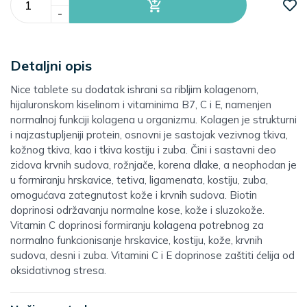
-
Detaljni opis
Nice tablete su dodatak ishrani sa ribljim kolagenom,
hijaluronskom kiselinom i vitaminima B7, C i E, namenjen
normalnoj funkciji kolagena u organizmu. Kolagen je strukturni
i najzastupljeniji protein, osnovni je sastojak vezivnog tkiva,
kožnog tkiva, kao i tkiva kostiju i zuba. Čini i sastavni deo
zidova krvnih sudova, rožnjače, korena dlake, a neophodan je
u formiranju hrskavice, tetiva, ligamenata, kostiju, zuba,
omogućava zategnutost kože i krvnih sudova. Biotin
doprinosi održavanju normalne kose, kože i sluzokože.
Vitamin C doprinosi formiranju kolagena potrebnog za
normalno funkcionisanje hrskavice, kostiju, kože, krvnih
sudova, desni i zuba. Vitamini C i E doprinose zaštiti ćelija od
oksidativnog stresa.