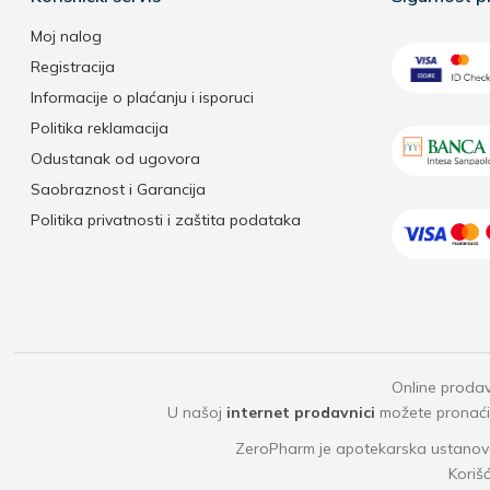
Moj nalog
Registracija
Informacije o plaćanju i isporuci
Politika reklamacija
Odustanak od ugovora
Saobraznost i Garancija
Politika privatnosti i zaštita podataka
Online prodav
U našoj
internet prodavnici
možete pronaći b
ZeroPharm je apotekarska ustanova
Koriš