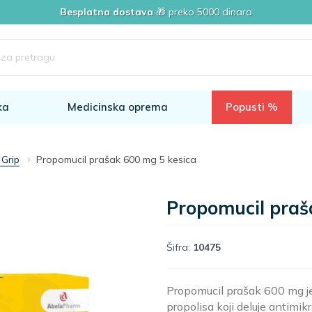
Besplatna dostava
🎁 preko 5000 dinara
ka
Medicinska oprema
Popusti %
 Grip
Propomucil prašak 600 mg 5 kesica
Propomucil praš
Šifra:
10475
Propomucil prašak 600 mg j
propolisa koji deluje antimikr