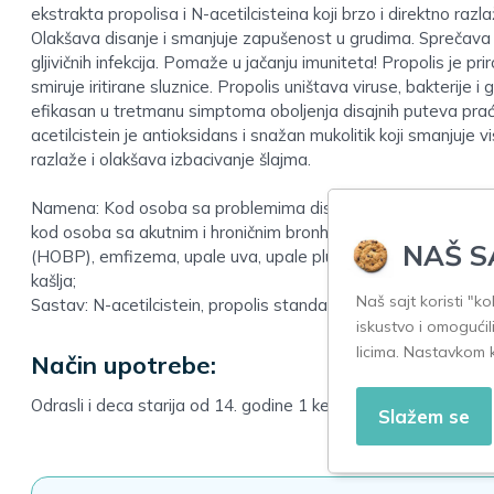
ekstrakta propolisa i N-acetilcisteina koji brzo i direktno raz
Olakšava disanje i smanjuje zapušenost u grudima. Sprečava šir
gljivičnih infekcija. Pomaže u jačanju imuniteta! Propolis je pr
smiruje iritirane sluznice. Propolis uništava viruse, bakterije i gl
efikasan u tretmanu simptoma oboljenja disajnih puteva prać
acetilcistein je antioksidans i snažan mukolitik koji smanjuj
razlaže i olakšava izbacivanje šlajma.
Namena: Kod osoba sa problemima disajnih puteva praćenih
kod osoba sa akutnim i hroničnim bronhitisom, hroničnom ops
NAŠ S
(HOBP), emfizema, upale uva, upale pluća, sinuzitisa, prehlad
kašlja;
Naš sajt koristi "k
Sastav: N-acetilcistein, propolis standarizovan na 12% ukupni
iskustvo i omogućil
licima. Nastavkom 
Način upotrebe:
Odrasli i deca starija od 14. godine 1 kesica praška, rastvore
Slažem se