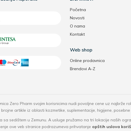
Početna
Novosti
O nama
Kontakt
Web shop
Online prodavnica
Brendovi A-Z
nica Zero Pharm svojim korisnicima nudi povoljne cene uz najbrže r
rojne artikle iz oblasti kozmetike, suplementacije, higijene, posebne
 sa sedištem u Zemunu. A usluge pružamo na tri lokacije naših o
ćenje ove veb stranice podrazumeva prihvatanje
opštih uslova kori