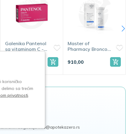
Master of
Master of
M
Pharmacy Bronco
Pharmacy Broncho
P
C 10 šumećih
Relief 150ml
R
tableta
910,00
780,00
7
i korisničko
e delimo sa trećim
isom privatnosti
.
e
akcija
 planiranih dogođaja
info@apotekazero.rs