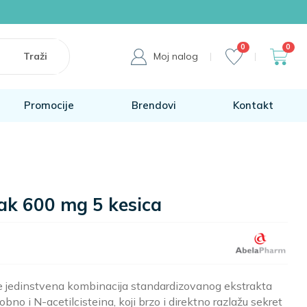
0
0
Moj nalog
Promocije
Brendovi
Kontakt
ak 600 mg 5 kesica
e jedinstvena kombinacija standardizovanog ekstrakta
obno i N-acetilcisteina, koji brzo i direktno razlažu sekret