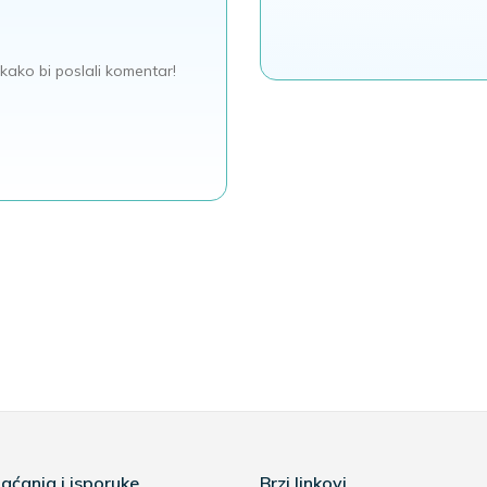
kako bi poslali komentar!
aćanja i isporuke
Brzi linkovi