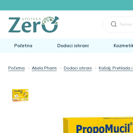
Početna
Dodaci ishrani
Kozmeti
Početna
Abela Pharm
Dodaci ishrani
Kašalj, Prehlada i