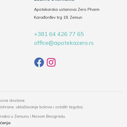
Apotekarska ustanova Zero Pharm
Karađorđev trg 18, Zemun
+381 64 426 77 65
office@apotekazero.rs
okove dostave.
 ishrane, ublažavanje bolova i ostalih tegoba.
granaka u Zemunu i Novom Beogradu.
šćenja