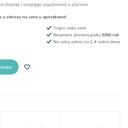
a disanje i smanjuje zapušenost u plućima.
že u odnosu na cene u apotekama!
Trajno niske cene
Besplatna dostava preko
5000 rsd
Na vašoj adresi za 2-4 radna dana
korpu