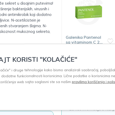
laže sekret u disajnim putevima!
enje bakterijskih, virusnih i
irodni antimikrobik koji dodatno
jivice. N-acetilcistein je
enih stvaranjem šlajma. N-
e viskoznost mukoznog sekreta,
Galenika Pantenol
Galenika Pantenol
sa vitaminom C 20
sa vitaminom C -
oribleta
ukus višnje 20
 stvaranjem šlajma, pomaže
oribleta
403,00
396,00
truktivnom bolešću pluća
AJT KORISTI "KOLAČIĆE"
e i gripa, kod produktivnog
olačiće" i druge tehnologije kako bismo analizirali saobraćaj, poboljšal
h polifenola;
i dodatne funkcionalnosti korisnicima. Lične podatke o korisnicima n
korišćenja web sajta saglasni ste sa našim
pravilima korišćenja i pol
Akcije i promocij
nog u vodi.
Trenutno nema zakazanih 
Za više informacija u vezi