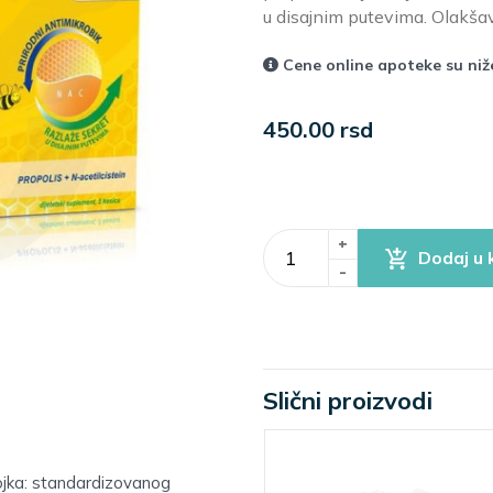
u disajnim putevima. Olakšav
Cene online apoteke su ni
450.00 rsd
+
Dodaj u 
-
Slični proizvodi
ojka: standardizovanog