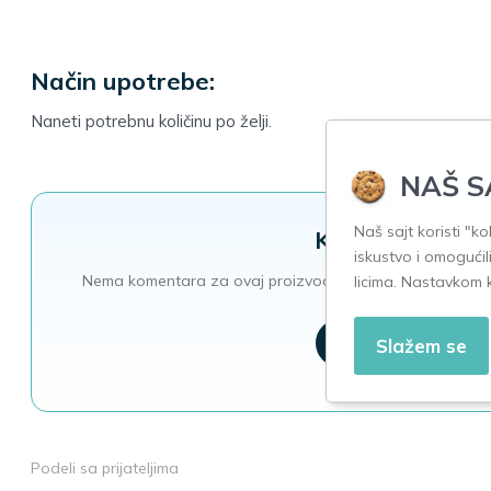
Način upotrebe:
Naneti potrebnu količinu po želji.
NAŠ S
Naš sajt koristi "k
Komentari
iskustvo i omogućil
licima. Nastavkom 
Nema komentara za ovaj proizvod. Morate biti prijavljeni 
Slažem se
Prijavi se
Podeli sa prijateljima