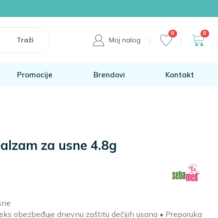
0
0
Moj nalog
Promocije
Brendovi
Kontakt
alzam za usne 4.8g
sne
pleks obezbeđuje dnevnu zaštitu dečijih usana • Preporuka