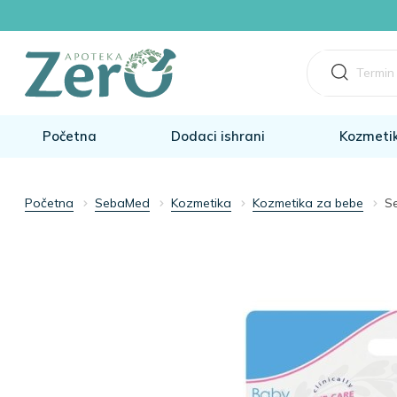
Početna
Dodaci ishrani
Kozmeti
Početna
SebaMed
Kozmetika
Kozmetika za bebe
S