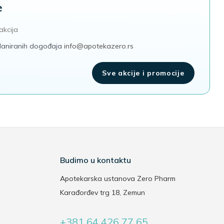
e
akcija
 planiranih dogođaja
info@apotekazero.rs
Sve akcije i promocije
Budimo u kontaktu
Apotekarska ustanova Zero Pharm
Karađorđev trg 18, Zemun
+381 64 426 77 65