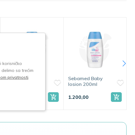
i korisničko
e delimo sa trećim
isom privatnosti
.
Sebamed Baby
Sebamed Baby
losion 200ml
ekstra meka krema
200ml
1.200,00
1.080,00