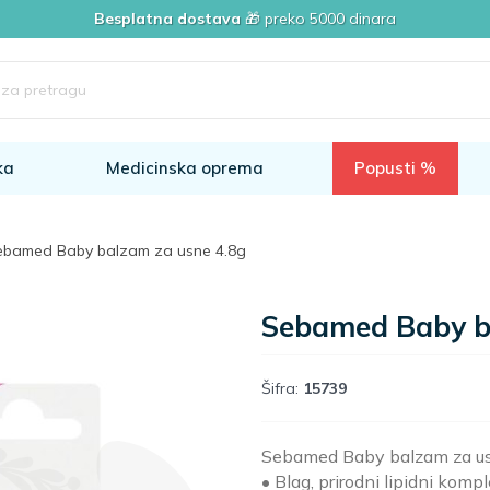
Besplatna dostava
🎁 preko 5000 dinara
ka
Medicinska oprema
Popusti %
ebamed Baby balzam za usne 4.8g
Sebamed Baby b
Šifra:
15739
Sebamed Baby balzam za u
• Blag, prirodni lipidni kom