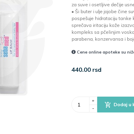
za suve i osetljive dečije usn
• Ši buter i ulje jojobe čine
pospešuje hidrataciju tanke 
sprečava iritaciju kože izazv
kompleks sa pčelinjim voskom
parabena, konzervansa i boj
Cene online apoteke su ni
440.00 rsd
+
Dodaj u 
-