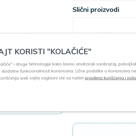
Slični proizvodi
AJT KORISTI "KOLAČIĆE"
olačiće" i druge tehnologije kako bismo analizirali saobraćaj, poboljšal
i dodatne funkcionalnosti korisnicima. Lične podatke o korisnicima n
korišćenja web sajta saglasni ste sa našim
pravilima korišćenja i pol
kako bi poslali komentar!
Sebamed Baby
Sebamed Baby
zaštitna krema za
mleko 200ml
lice 50ml
920,00
1.330,00