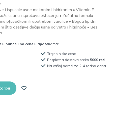
e
 suve i ispucale usne mekanim i hidriranim • Vitamin E
kože usana i sprečava oštećenja • Zaštitna formula
anu pljuvačkom ili upotrebom varalice • Bogati lipidni
 štiti osetljive dečije usne od vetra i hladnoće • Bez
a
že u odnosu na cene u apotekama!
Trajno niske cene
Besplatna dostava preko
5000 rsd
Na vašoj adresi za 2-4 radna dana
korpu