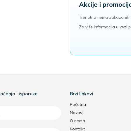
Akcije i promocij
Trenutno nema zakazanih 
Za više informacija u vezi
aćanja i isporuke
Brzi linkovi
Početna
Novosti
O nama
Kontakt