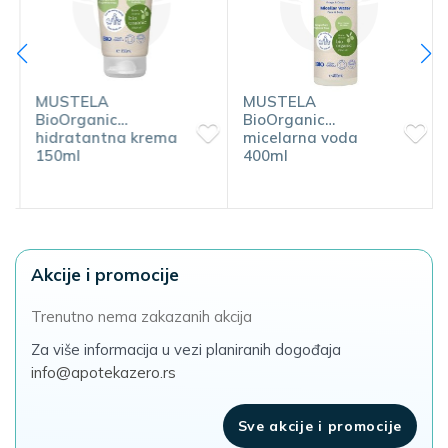
MUSTELA
MUSTELA
BioOrganic
BioOrganic
hidratantna krema
micelarna voda
150ml
400ml
Akcije i promocije
Trenutno nema zakazanih akcija
Za više informacija u vezi planiranih dogođaja
info@apotekazero.rs
Sve akcije i promocije