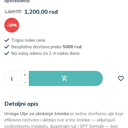
apotekama!
1,200.00 rsd
1,500.00
-20%
Trajno niske cene
Besplatna dostava preko
5000 rsd
Na vašoj adresi za 2-4 radna dana
+
-
Detaljni opis
Uriage Ulje za skidanje šminke
je nežno dvofazno ulje koje
efikasno rastvara i uklanja sve vrste šminke — uključujući
vodootpornu maskaru, dugotrajni ruž i SPF formule — bez