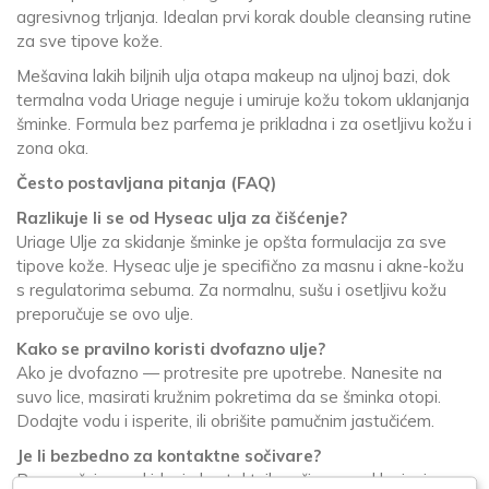
agresivnog trljanja. Idealan prvi korak double cleansing rutine
za sve tipove kože.
Mešavina lakih biljnih ulja otapa makeup na uljnoj bazi, dok
termalna voda Uriage neguje i umiruje kožu tokom uklanjanja
šminke. Formula bez parfema je prikladna i za osetljivu kožu i
zona oka.
Često postavljana pitanja (FAQ)
Razlikuje li se od Hyseac ulja za čišćenje?
Uriage Ulje za skidanje šminke je opšta formulacija za sve
tipove kože. Hyseac ulje je specifično za masnu i akne-kožu
s regulatorima sebuma. Za normalnu, sušu i osetljivu kožu
preporučuje se ovo ulje.
Kako se pravilno koristi dvofazno ulje?
Ako je dvofazno — protresite pre upotrebe. Nanesite na
suvo lice, masirati kružnim pokretima da se šminka otopi.
Dodajte vodu i isperite, ili obrišite pamučnim jastučićem.
Je li bezbedno za kontaktne sočivare?
Preporučuje se skidanje kontaktnih sočiva pre uklanjanja