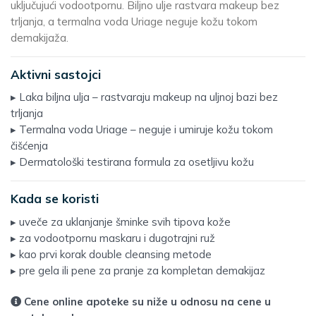
uključujući vodootpornu. Biljno ulje rastvara makeup bez
trljanja, a termalna voda Uriage neguje kožu tokom
demakijaža.
Aktivni sastojci
▸ Laka biljna ulja – rastvaraju makeup na uljnoj bazi bez
trljanja
▸ Termalna voda Uriage – neguje i umiruje kožu tokom
čišćenja
▸ Dermatološki testirana formula za osetljivu kožu
Kada se koristi
▸ uveče za uklanjanje šminke svih tipova kože
▸ za vodootpornu maskaru i dugotrajni ruž
▸ kao prvi korak double cleansing metode
▸ pre gela ili pene za pranje za kompletan demakijaz
Cene online apoteke su niže u odnosu na cene u