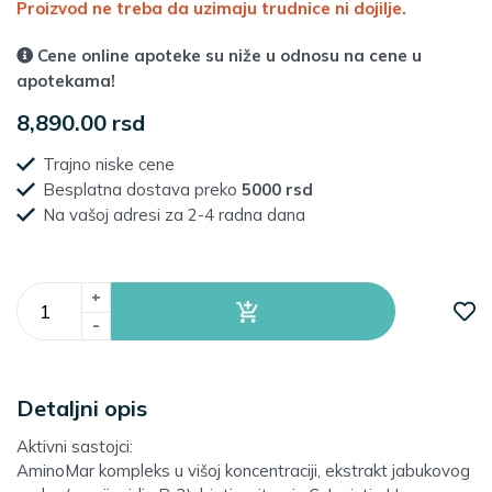
Proizvod ne treba da uzimaju trudnice ni dojilje.
Cene online apoteke su niže u odnosu na cene u
apotekama!
8,890.00 rsd
Trajno niske cene
Besplatna dostava preko
5000 rsd
Na vašoj adresi za 2-4 radna dana
+
-
Detaljni opis
Aktivni sastojci:
AminoMar kompleks u višoj koncentraciji, ekstrakt jabukovog