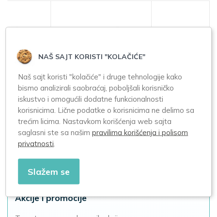
NAŠ SAJT KORISTI "KOLAČIĆE"
Naš sajt koristi "kolačiće" i druge tehnologije kako
bismo analizirali saobraćaj, poboljšali korisničko
Galenika Pantenol
Galenika
iskustvo i omogućili dodatne funkcionalnosti
Collagen 20 kesica
Lactoderm 60
korisnicima. Lične podatke o korisnicima ne delimo sa
kapsula
trećim licima. Nastavkom korišćenja web sajta
saglasni ste sa našim
pravilima korišćenja i polisom
privatnosti
.
1.500,00
1.695,00
Slažem se
Akcije i promocije