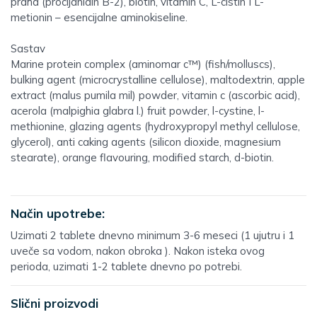
praha (procijanidin B-2), biotin, vitamin C, L-cistin I L-
metionin – esencijalne aminokiseline.
Sastav
Marine protein complex (aminomar c™) (fish/molluscs),
bulking agent (microcrystalline cellulose), maltodextrin, apple
extract (malus pumila mil) powder, vitamin c (ascorbic acid),
acerola (malpighia glabra l.) fruit powder, l-cystine, l-
methionine, glazing agents (hydroxypropyl methyl cellulose,
glycerol), anti caking agents (silicon dioxide, magnesium
stearate), orange flavouring, modified starch, d-biotin.
Način upotrebe:
Uzimati 2 tablete dnevno minimum 3-6 meseci (1 ujutru i 1
uveče sa vodom, nakon obroka ). Nakon isteka ovog
perioda, uzimati 1-2 tablete dnevno po potrebi.
Slični proizvodi