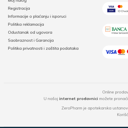
Moj nalog
Registracija
Informacije o plaćanju i isporuci
Politika reklamacija
Odustanak od ugovora
Saobraznost i Garancija
Politika privatnosti i zaštita podataka
Online prodav
U našoj
internet prodavnici
možete pronaći b
ZeroPharm je apotekarska ustanova
Koriš