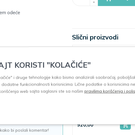
-
njem odeće
Slični proizvodi
AJT KORISTI "KOLAČIĆE"
 svakoj promeni pelena ili
olačiće" i druge tehnologije kako bismo analizirali saobraćaj, poboljšal
 pamučni jastučić ili mekani
i dodatne funkcionalnosti korisnicima. Lične podatke o korisnicima n
korišćenja web sajta saglasni ste sa našim
pravilima korišćenja i pol
Sebamed Baby
Sebamed Baby
zaštitna krema za
balzam za usne
lice 50ml
4.8g
920,00
440,00
kako bi poslali komentar!