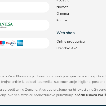
Početna
Novosti
O nama
Kontakt
Web shop
Online prodavnica
Brendovi A-Z
nica Zero Pharm svojim korisnicima nudi povoljne cene uz najbrže r
rojne artikle iz oblasti kozmetike, suplementacije, higijene, posebne
 sa sedištem u Zemunu. A usluge pružamo na tri lokacije naših o
ćenje ove veb stranice podrazumeva prihvatanje
opštih uslova kori