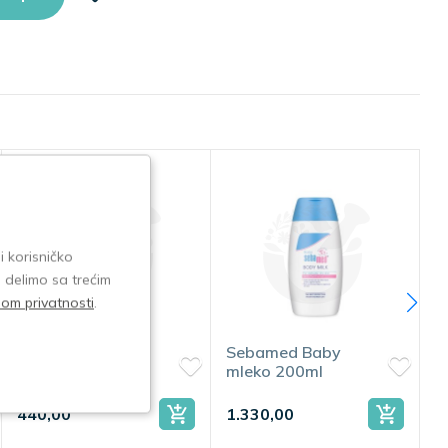
i korisničko
e delimo sa trećim
isom privatnosti
.
Sebamed Baby
Sebamed Baby
mleko 200ml
losion 200ml
1.330,00
1.200,00