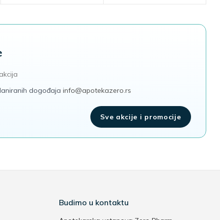
e
akcija
 planiranih dogođaja
info@apotekazero.rs
Sve akcije i promocije
Budimo u kontaktu