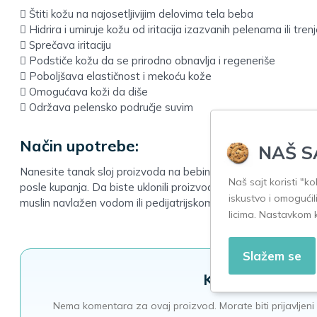
 Štiti kožu na najosetljivijim delovima tela beba
 Hidrira i umiruje kožu od iritacija izazvanih pelenama ili tre
 Sprečava iritaciju
 Podstiče kožu da se prirodno obnavlja i regeneriše
 Poboljšava elastičnost i mekoću kože
 Omogućava koži da diše
 Održava pelensko područje suvim
Način upotrebe:
NAŠ S
Nanesite tanak sloj proizvoda na bebinu čistu i suvu guzu, pri
Naš sajt koristi "k
posle kupanja. Da biste uklonili proizvod, jednostavno koristite
iskustvo i omogućil
muslin navlažen vodom ili pedijatrijskom micelarnom vodom.
licima. Nastavkom 
Slažem se
Komentari
Nema komentara za ovaj proizvod. Morate biti prijavljeni 