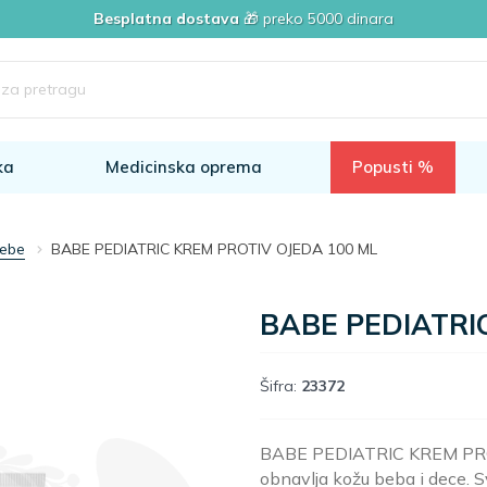
Besplatna dostava
🎁 preko 5000 dinara
ka
Medicinska oprema
Popusti %
bebe
BABE PEDIATRIC KREM PROTIV OJEDA 100 ML
BABE PEDIATRI
Šifra:
23372
BABE PEDIATRIC KREM PROTIV
obnavlja kožu beba i dece.