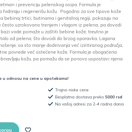
etman i prevenciju pelenskog osipa. Formula je
ja hidriraju i regenerišu kožu. Pogodno za sve tipove kože
na bebinoj trtici, butinama i genitalnoj regiji, pokazuju na
e često uzrokovano trenjem i vlagom iz pelena, pa dovodi
bazi vode pomaže u zaštiti bebine kože, treutno je
astalo od pelena, što dovodi do brzog oporavka. Lagana
šenje, sa sto manje dodirivanja već iziritiranog područja,
tne povrede već ostećene kože. Formula je obogaćena
 i obnavljaju kožu, pa pomažu da se ponovo uspostavi njena
že u odnosu na cene u apotekama!
Trajno niske cene
Besplatna dostava preko
5000 rsd
Na vašoj adresi za 2-4 radna dana
korpu