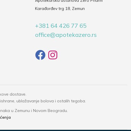
Apotekarska ustanova Zero Pharm
Karađorđev trg 18, Zemun
+381 64 426 77 65
office@apotekazero.rs
okove dostave.
 ishrane, ublažavanje bolova i ostalih tegoba.
granaka u Zemunu i Novom Beogradu.
šćenja