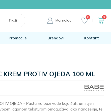
0
0
Moj nalog
Promocije
Brendovi
Kontakt
C KREM PROTIV OJEDA 100 ML
 OJEDA - Pasta na bazi vode koja štiti, umiruje i
 Svojom laganom teksturom omogućava lako nanošenje, te