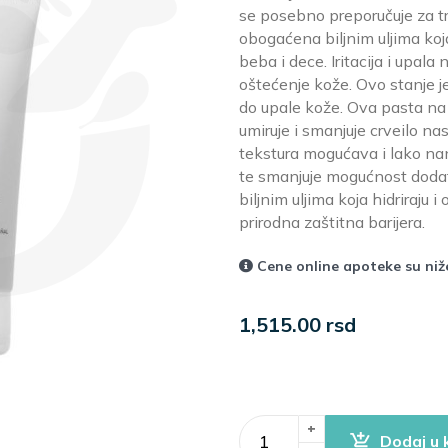
se posebno preporučuje za tr
obogaćena biljnim uljima ko
beba i dece. Iritacija i upala 
oštećenje kože. Ovo stanje j
do upale kože. Ova pasta na 
umiruje i smanjuje crveilo n
tekstura mogućava i lako nano
te smanjuje mogućnost doda
biljnim uljima koja hidriraju
prirodna zaštitna barijera.
Cene online apoteke su ni
1,515.00 rsd
+
Dodaj u 