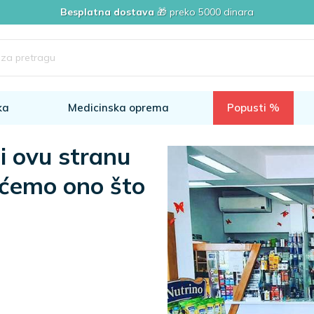
Besplatna dostava
🎁 preko 5000 dinara
ka
Medicinska oprema
Popusti %
i ovu stranu
i ćemo ono što