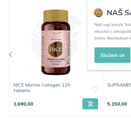
NAŠ S
Naš sajt koristi "k
iskustvo i omogućil
licima. Nastavkom 
Slažem se
NICE Marine Collagen 120
SUPRAMEN
tableta
1.690,00
5.150,00