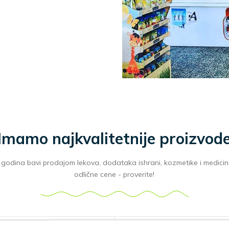
Imamo najkvalitetnije proizvod
odina bavi prodajom lekova, dodataka ishrani, kozmetike i medicins
odlične cene - proverite!