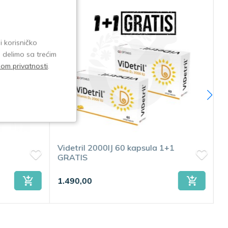
i korisničko
e delimo sa trećim
isom privatnosti
.
Videtril 2000IJ 60 kapsula 1+1
F
GRATIS
1.490,00
4