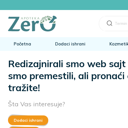
Početna
Dodaci ishrani
Kozmeti
Redizajnirali smo web sajt 
smo premestili, ali pronać
tražite!
Šta Vas interesuje?
Dodaci ishrani