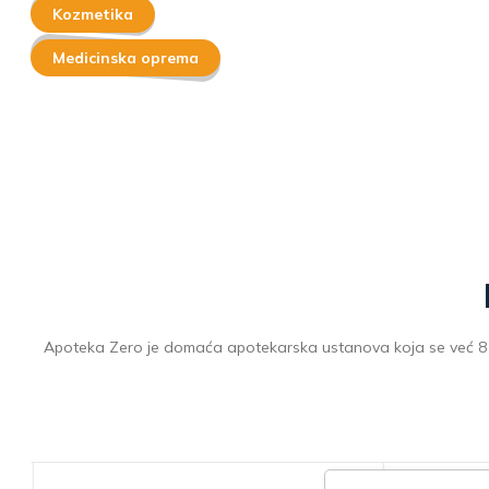
Kozmetika
Medicinska oprema
Apoteka Zero je domaća apotekarska ustanova koja se već 8 g