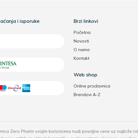
aćanja i isporuke
Brzi linkovi
Početna
Novosti
O nama
Kontakt
Web shop
Online prodavnica
Brendovi A-Z
nica Zero Pharm svojim korisnicima nudi povoljne cene uz najbrže r