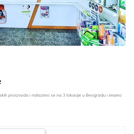
e
kih proizvoda i nalazimo se na 3 lokacije u Beogradu i imamo
NOV