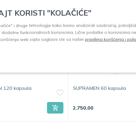
AJT KORISTI "KOLAČIĆE"
olačiće" i druge tehnologije kako bismo analizirali saobraćaj, poboljšal
i dodatne funkcionalnosti korisnicima. Lične podatke o korisnicima n
korišćenja web sajta saglasni ste sa našim
pravilima korišćenja i pol
 120 kapsula
SUPRAMEN 60 kapsula
2.750,00