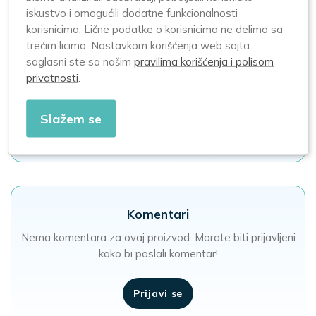
iskustvo i omogućili dodatne funkcionalnosti
Akcije i promocije
korisnicima. Lične podatke o korisnicima ne delimo sa
trećim licima. Nastavkom korišćenja web sajta
Trenutno nema zakazanih akcija
saglasni ste sa našim
pravilima korišćenja i polisom
privatnosti
.
Za više informacija u vezi planiranih dogođaja
info@apotekazero.rs
Slažem se
Sve akcije i promocije
Komentari
Nema komentara za ovaj proizvod. Morate biti prijavljeni
kako bi poslali komentar!
Prijavi se