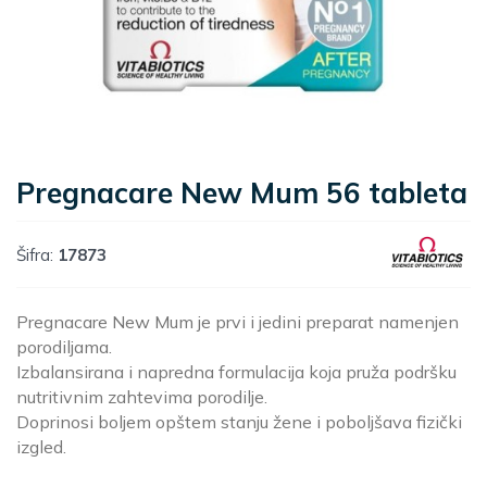
Pregnacare New Mum 56 tableta
Šifra:
17873
Pregnacare New Mum je prvi i jedini preparat namenjen
porodiljama.
Izbalansirana i napredna formulacija koja pruža podršku
nutritivnim zahtevima porodilje.
Doprinosi boljem opštem stanju žene i poboljšava fizički
izgled.