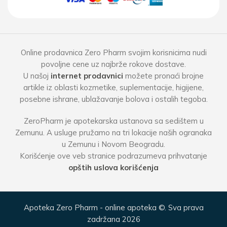
Online prodavnica Zero Pharm svojim korisnicima nudi
povoljne cene uz najbrže rokove dostave.
U našoj
internet prodavnici
možete pronaći brojne
artikle iz oblasti kozmetike, suplementacije, higijene,
posebne ishrane, ublažavanje bolova i ostalih tegoba.
ZeroPharm je apotekarska ustanova sa sedištem u
Zemunu. A usluge pružamo na tri lokacije naših ogranaka
u Zemunu i Novom Beogradu.
Korišćenje ove veb stranice podrazumeva prihvatanje
opštih uslova korišćenja
Apoteka Zero Pharm - online apoteka ©. Sva prava
zadržana 2026