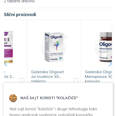
2 tablete dnevno
Slični proizvodi
Galenika Oligovit
Galenika Oligovit
za trudnice 30
Menopause 30
tableta
kapsula
950,00
900,00
NAŠ SAJT KORISTI "KOLAČIĆE"
Naš sajt koristi "kolačiće" i druge tehnologije kako
bismo analizirali saobraćaj, poboljšali korisničko