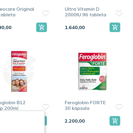
eocare Original
Ultra Vitamin D
tableta
2000IU 96 tableta
90,00
1.640,00
oglobin B12
Feroglobin FORTE
up 200ml
30 kapsula
90,00
2.200,00