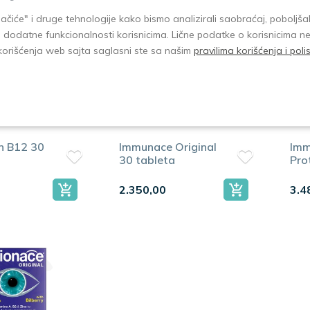
olačiće" i druge tehnologije kako bismo analizirali saobraćaj, poboljšal
i dodatne funkcionalnosti korisnicima. Lične podatke o korisnicima n
korišćenja web sajta saglasni ste sa našim
pravilima korišćenja i pol
n B12 30
Immunace Original
Imm
30 tableta
Pro
tab
2.350,00
3.4