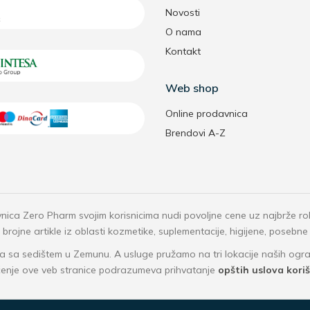
Novosti
O nama
Kontakt
Web shop
Online prodavnica
Brendovi A-Z
nica Zero Pharm svojim korisnicima nudi povoljne cene uz najbrže r
rojne artikle iz oblasti kozmetike, suplementacije, higijene, posebne
 sa sedištem u Zemunu. A usluge pružamo na tri lokacije naših o
ćenje ove veb stranice podrazumeva prihvatanje
opštih uslova kori