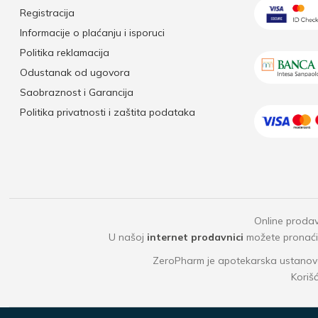
Registracija
Informacije o plaćanju i isporuci
Politika reklamacija
Odustanak od ugovora
Saobraznost i Garancija
Politika privatnosti i zaštita podataka
Online prodav
U našoj
internet prodavnici
možete pronaći b
ZeroPharm je apotekarska ustanova
Koriš