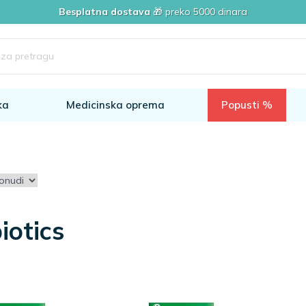
Besplatna dostava
🎁 preko 5000 dinara
ka
Medicinska oprema
Popusti %
iotics