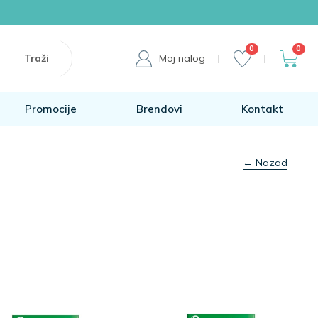
0
0
Moj nalog
Promocije
Brendovi
Kontakt
← Nazad