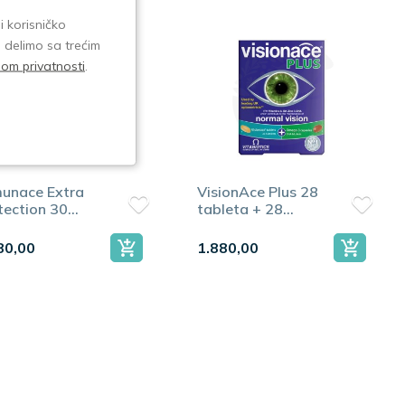
i korisničko
e delimo sa trećim
isom privatnosti
.
unace Extra
VisionAce Plus 28
tection 30
tableta + 28
leta
kapsula
80,00
1.880,00