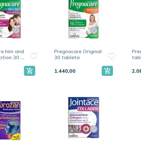
re him and
Pregnacare Original
Pre
ption 30 +
30 tableta
tab
a
kap
1.440,00
2.0