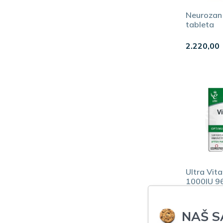
Neurozan
tableta
2.220,00
Ultra Vit
1000IU 96
1.190,00
NAŠ S