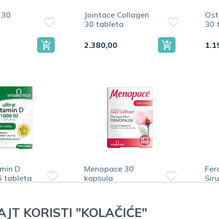
 30
Jointace Collagen
Ost
30 tableta
30 
2.380,00
1.1
amin D
Menopace 30
Fer
 tableta
kapsula
Sir
1.240,00
1.0
AJT KORISTI "KOLAČIĆE"