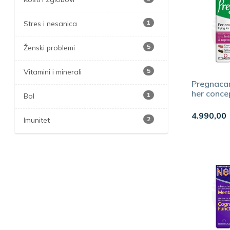
1
Stres i nesanica
5
Ženski problemi
5
Vitamini i minerali
Pregnaca
her conce
1
Bol
30 tablet
4.990,00
2
Imunitet