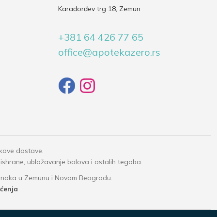
Karađorđev trg 18, Zemun
+381 64 426 77 65
office@apotekazero.rs
okove dostave.
 ishrane, ublažavanje bolova i ostalih tegoba.
granaka u Zemunu i Novom Beogradu.
šćenja