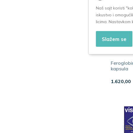
Naš sajt koristi "k
iskustvo i omogućil
licima. Nastavkom 
Slažem se
Feroglobi
kapsula
1.620,00