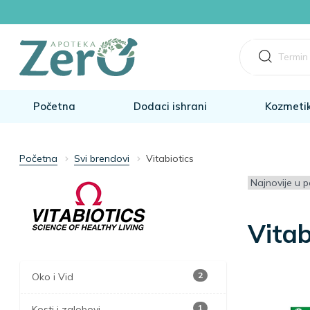
Početna
Dodaci ishrani
Kozmeti
Početna
Svi brendovi
Vitabiotics
Vitab
2
Oko i Vid
1
Kosti i zglobovi