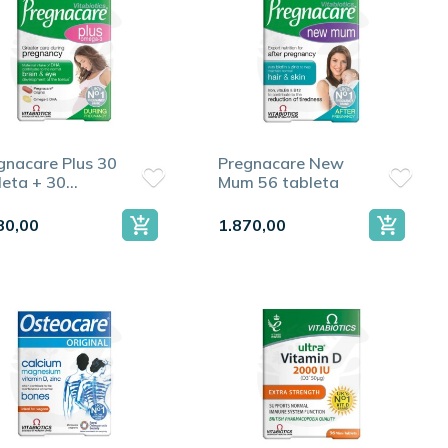
gnacare Plus 30
Pregnacare New
leta + 30
Mum 56 tableta
sula
80,00
1.870,00