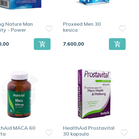
ng Nature Man
Proxeed Men 30
lity - Power
kesica
0,00
7.600,00
thAid MACA 60
HealthAid Prostavital
eta
30 kapsula