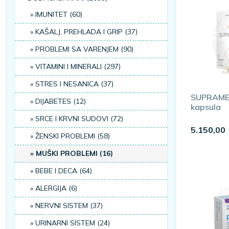
Vitalnost i energija.
IMUNITET (60)
Potencija
i libido.
Plodnost
i kvalitet sperme.
KAŠALJ, PREHLADA I GRIP (37)
PROBLEMI SA VARENJEM (90)
VITAMINI I MINERALI (297)
Šta pomaže
STRES I NESANICA (37)
SUPRAME
Cink
i
selen
doprinose plodnosti i hormonskoj ravnoteži,
saw p
DIJABETES (12)
kapsula
SRCE I KRVNI SUDOVI (72)
5.150,00
Izdvojeni proizvodi iz kategorije
ŽENSKI PROBLEMI (58)
Iz ponude izdvajamo:
Aleksandar MN Fertility Aid MD za muškar
MUŠKI PROBLEMI (16)
Man Fertility - Power
.
BEBE I DECA (64)
ALERGIJA (6)
Saveti za muškarce
NERVNI SISTEM (37)
URINARNI SISTEM (24)