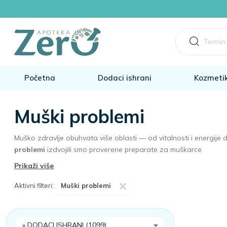
Početna
Dodaci ishrani
Kozmeti
Muški problemi
Muško zdravlje obuhvata više oblasti — od vitalnosti i energije 
problemi
izdvojili smo proverene preparate za muškarce.
Prikaži više
×
Aktivni filteri:
Muški problemi
Česte teme muškog zdravlja
Zdravlje prostate
i urinarni komfor.
DODACI ISHRANI (1099)