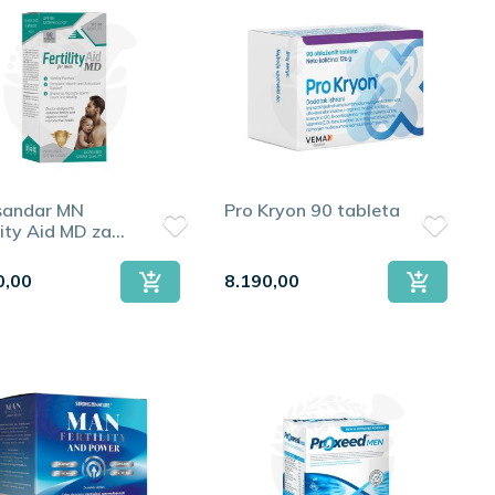
sandar MN
Pro Kryon 90 tableta
omažu vitalnost i energiju.
lity Aid MD za
arce 60 tableta
0,00
8.190,00
on 30 tableta
,
Dietpharm UroProstal 30 kapsula
,
Strong Nature