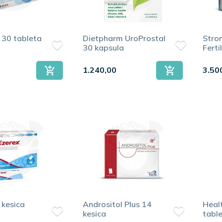
 30 tableta
Dietpharm UroProstal
Stro
30 kapsula
Ferti
1.240,00
3.50
prve tegobe pri mokrenju — uz konsultaciju lekara.
e čest sastojak preparata za muško zdravlje.
 kesica
Andrositol Plus 14
Heal
kesica
tabl