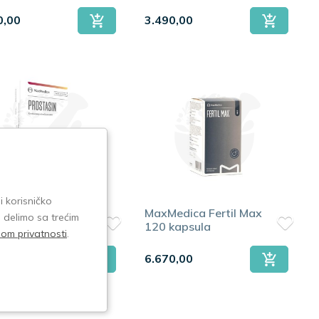
0,00
3.490,00
i korisničko
edica Prostasin
MaxMedica Fertil Max
e delimo sa trećim
apsula
120 kapsula
isom privatnosti
.
00
6.670,00