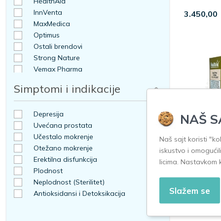
Kada se obratiti lekaru?
HealthAid
InnVenta
3.450,00
Kod tegoba pri mokrenju, bola ili pada vitalnosti potražite urološ
MaxMedica
Optimus
Napomena: dodaci ishrani nisu zamena za lekarski pregled niti tera
Ostali brendovi
Strong Nature
Vemax Pharma
Simptomi i indikacije
Depresija
NAŠ S
Uvećana prostata
Učestalo mokrenje
Naš sajt koristi "k
HealthAid
Otežano mokrenje
iskustvo i omogućil
Forte 30 
Erektilna disfunkcija
licima. Nastavkom 
Plodnost
4.000,00
Neplodnost (Sterilitet)
Slažem se
Antioksidansi i Detoksikacija