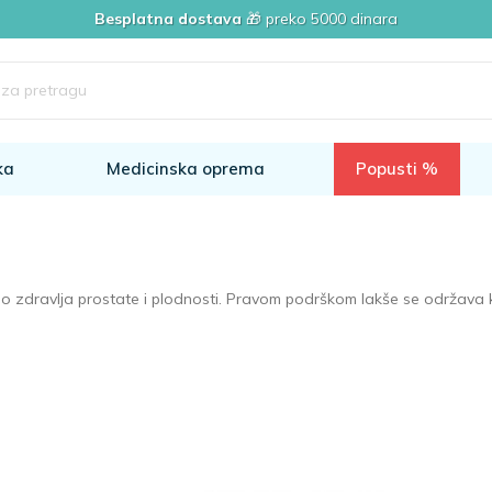
Besplatna dostava
🎁 preko 5000 dinara
ka
Medicinska oprema
Popusti %
do zdravlja prostate i plodnosti. Pravom podrškom lakše se održava ko