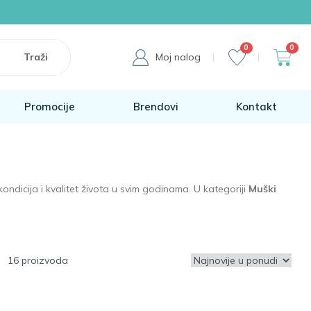
0
0
Moj nalog
Promocije
Brendovi
Kontakt
ndicija i kvalitet života u svim godinama. U kategoriji
Muški
16