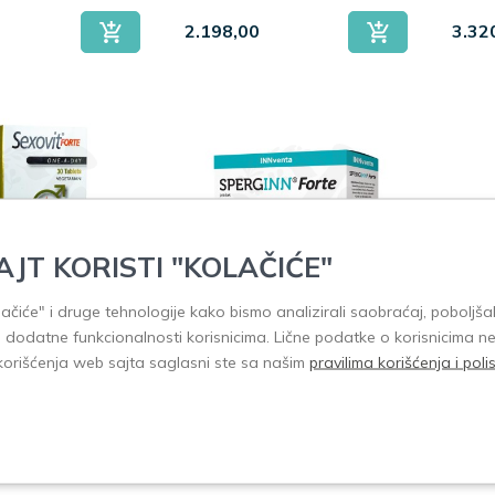
2.198,00
3.32
ki savet.
piju.
AJT KORISTI "KOLAČIĆE"
olačiće" i druge tehnologije kako bismo analizirali saobraćaj, poboljšal
 Sex-O-Vit
SpergINN Forte 12
MaxM
i dodatne funkcionalnosti korisnicima. Lične podatke o korisnicima n
tableta
kesica
30 k
korišćenja web sajta saglasni ste sa našim
pravilima korišćenja i pol
2.700,00
935,