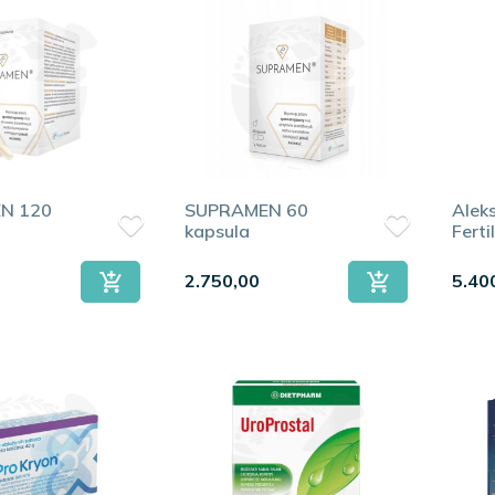
N 120
SUPRAMEN 60
Alek
almetto
podržava zdravlje prostate, dok
L-arginin
,
maca
i
ženšen
p
kapsula
Ferti
mušk
2.750,00
5.40
ce 60 tableta
,
SUPRAMEN 120 kapsula
,
Pro Kryon 90 tableta
,
Pro Kry