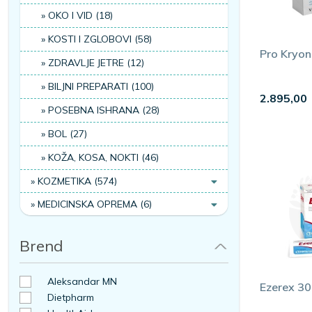
Redovni preventivni pregledi, posebno posle 45. godine.
OKO I VID (18)
FiziČka aktivnost i zdrava težina.
Manje alkohola i prestanak pušenja.
KOSTI I ZGLOBOVI (58)
Pro Kryon
Kvalitetan san i upravljanje stresom.
ZDRAVLJE JETRE (12)
BILJNI PREPARATI (100)
2.895,00
Često postavljana pitanja
POSEBNA ISHRANA (28)
BOL (27)
KOŽA, KOSA, NOKTI (46)
Kada početi sa podrškom prostati?
KOZMETIKA (574)
Preventivno se preparati često uvode posle 45–50. godine ili na 
MEDICINSKA OPREMA (6)
Pomaže li cink plodnosti?
Brend
Cink učestvuje u stvaranju testosterona i kvalitetu sperme, pa j
Aleksandar MN
Ezerex 30
Dietpharm