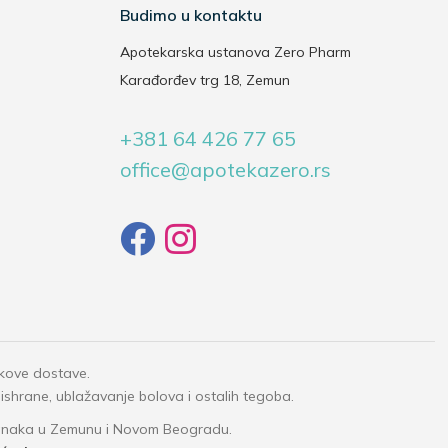
Budimo u kontaktu
Apotekarska ustanova Zero Pharm
Karađorđev trg 18, Zemun
+381 64 426 77 65
office@apotekazero.rs
okove dostave.
 ishrane, ublažavanje bolova i ostalih tegoba.
granaka u Zemunu i Novom Beogradu.