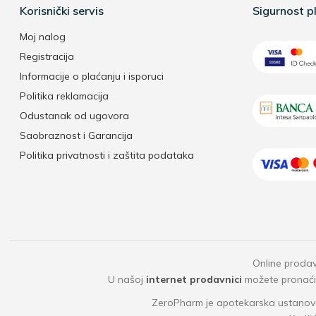
Korisnički servis
Sigurnost pl
Moj nalog
Registracija
Informacije o plaćanju i isporuci
Politika reklamacija
Odustanak od ugovora
Saobraznost i Garancija
Politika privatnosti i zaštita podataka
Online prodav
U našoj
internet prodavnici
možete pronaći b
ZeroPharm je apotekarska ustanova