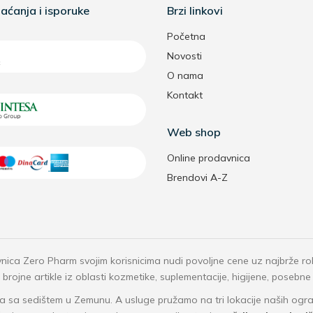
aćanja i isporuke
Brzi linkovi
Početna
Novosti
O nama
Kontakt
Web shop
Online prodavnica
Brendovi A-Z
nica Zero Pharm svojim korisnicima nudi povoljne cene uz najbrže r
rojne artikle iz oblasti kozmetike, suplementacije, higijene, posebne
 sa sedištem u Zemunu. A usluge pružamo na tri lokacije naših o