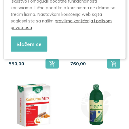
iskustvo i omogućili dodatne funkcionalnosti
korisnicima. Lične podatke o korisnicima ne delimo sa
trećim licima. Nastavkom korišćenja web sajta
saglasni ste sa našim
pravilima korišćenja i polisom
privatnosti
.
Echinaid 30
Echinaid 60
kapsula
kapsula
Slažem se
550,00
760,00