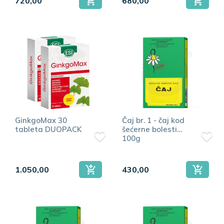
720,00
680,00
GinkgoMax 30
Čaj br. 1 - čaj kod
tableta DUOPACK
šećerne bolesti
100g
1.050,00
430,00