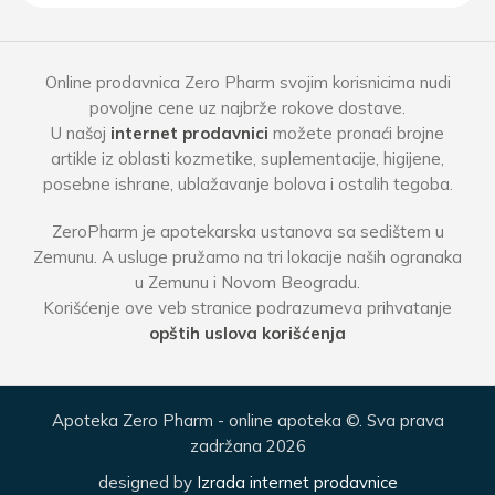
Online prodavnica Zero Pharm svojim korisnicima nudi
povoljne cene uz najbrže rokove dostave.
U našoj
internet prodavnici
možete pronaći brojne
artikle iz oblasti kozmetike, suplementacije, higijene,
posebne ishrane, ublažavanje bolova i ostalih tegoba.
ZeroPharm je apotekarska ustanova sa sedištem u
Zemunu. A usluge pružamo na tri lokacije naših ogranaka
u Zemunu i Novom Beogradu.
Korišćenje ove veb stranice podrazumeva prihvatanje
opštih uslova korišćenja
Apoteka Zero Pharm - online apoteka ©. Sva prava
zadržana 2026
designed by
Izrada internet prodavnice