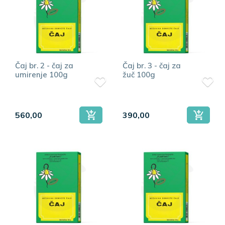
Čaj br. 2 - čaj za
Čaj br. 3 - čaj za
umirenje 100g
žuč 100g
560,00
390,00