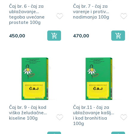
Čaj br. 6 - čaj za
Čaj br. 7 - čaj za
ublažavanje
varenje i protiv
tegoba uvećane
nadimanja 100g
prostate 100g
450,00
470,00
Čaj br. 9 - čaj kod
Čaj br.11 - čaj za
viška želudačne
ublažavanje kašlja
kiseline 100g
i kod bronhitisa
100g