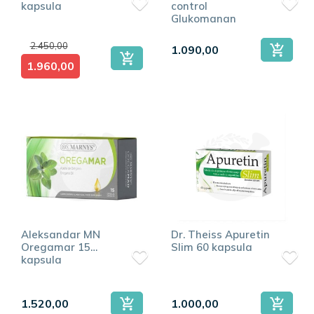
kapsula
control
Napomena: biljni preparati nisu zamena za terapiju; kod
Glukomanan
formula 625 mg 90
hroničnih stanja konsultujte lekara.
kapsula
2.450,00
1.090,00
1.960,00
Aleksandar MN
Dr. Theiss Apuretin
Oregamar 15
Slim 60 kapsula
kapsula
1.520,00
1.000,00