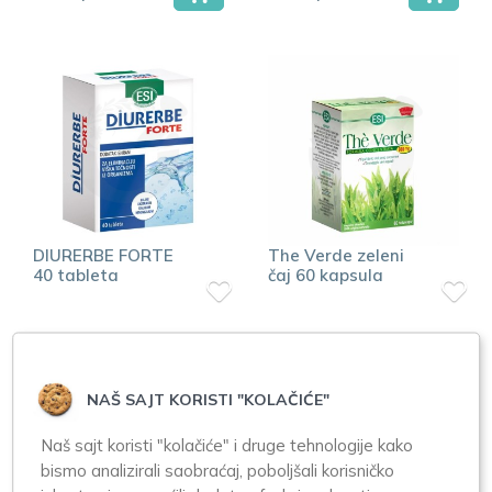
DIURERBE FORTE
The Verde zeleni
40 tableta
čaj 60 kapsula
1.066,00
804,00
NAŠ SAJT KORISTI "KOLAČIĆE"
Naš sajt koristi "kolačiće" i druge tehnologije kako
bismo analizirali saobraćaj, poboljšali korisničko