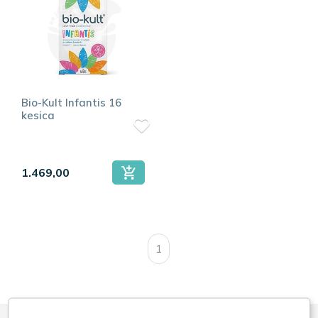
Šta pomaže
Vitamin D kapi
su standard za bebe,
probiotici
podržavaju
crevnu floru i pomažu kod kolika, dok
vitamin C
i dečji
multivitamini
jaČaju imunitet. Uvek birajte formulacije za
odgovarajući uzrast.
Bio-Kult Infantis 16
kesica
Izdvojeni proizvodi iz kategorije
Iz ponude izdvajamo:
GE Kids 30 kesica
,
Galenika Oligogal
Kidz Zn+D3 60 tableta za žvakanje
,
Galenika Flonivin Kids
1.469,00
Immuno 10 kesica
,
Pharmalife Apis Gola sprej za grlo za
decu 20 ml
,
Pharmalife Appetito sirup 200 ml
,
Pharmalife
Broncamil sirup 200 ml
.
1
Saveti za roditelje
Doziranje prilagodite uzrastu i težini deteta.
Pre uvođenja novog preparata pitajte pedijatra.
Čuvajte preparate van domašaja dece.