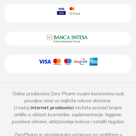
pedijatrom pre upotrebe dodataka.
Online prodavnica Zero Pharm svojim korisnicima nudi
povoljne cene uz najbrže rokove dostave.
U našoj
internet prodavnici
možete pronaći brojne
artikle iz oblasti kozmetike, suplementacije, higijene,
posebne ishrane, ublažavanje bolova i ostalih tegoba.
ZeroPharm je apotekarska ustanova sa sedištem u