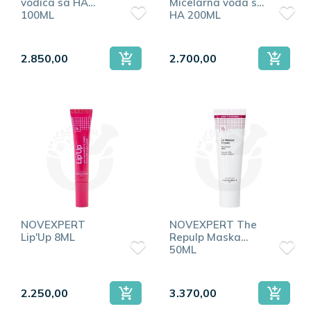
vodica sa HA
Micelarna voda sa
100ML
HA 200ML
2.850,00
2.700,00
NOVEXPERT
NOVEXPERT The
Lip'Up 8ML
Repulp Maska
50ML
2.250,00
3.370,00