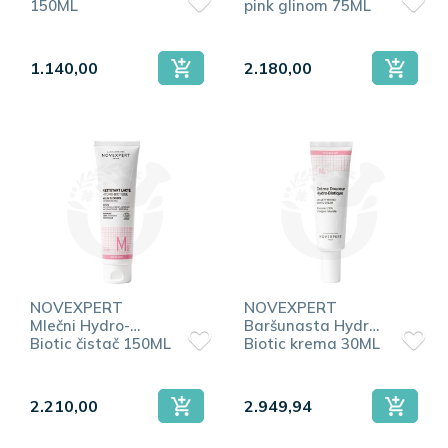
150ML
pink glinom 75ML
1.140,00
2.180,00
NOVEXPERT
NOVEXPERT
Mlečni Hydro-
Baršunasta Hydro-
Biotic čistač 150ML
Biotic krema 30ML
2.210,00
2.949,94