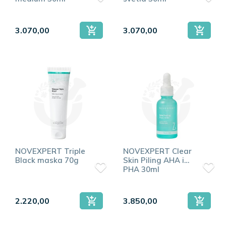
uz blag odnos prema koži.
3.070,00
3.070,00
NOVEXPERT Triple
NOVEXPERT Clear
Black maska 70g
Skin Piling AHA i
PHA 30ml
2.220,00
3.850,00