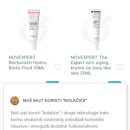
NOVEXPERT
NOVEXPERT The
Baršunasti Hydro-
Expert anti aging
Biotic Fluid 30ML
krema za zonu oko
oka 15ML
2.950,00
4.560,00
NAŠ SAJT KORISTI "KOLAČIĆE"
Naš sajt koristi "kolačiće" i druge tehnologije kako
bismo analizirali saobraćaj, poboljšali korisničko
iskustvo i omogućili dodatne funkcionalnosti