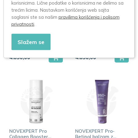
korisnicima. Lične podatke o korisnicima ne delimo sa
trećim licima. Nastavkom korišćenja web sajta
saglasni ste sa našim
pravilima korišćenja i polisom
privatnosti
.
NOVEXPERT The
NOVEXPERT The
Expert anti aging
Expert anti-aging
fluid 40ML
krema 40ML
Slažem se
4.850,00
4.850,00
NOVEXPERT Pro
NOVEXPERT Pro-
Collagen Booster
Retinol balzam za