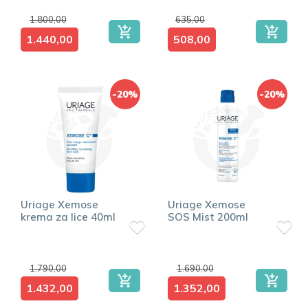
1.800,00
635,00
1.440,00
508,00
-20%
-20%
Uriage Xemose
Uriage Xemose
krema za lice 40ml
SOS Mist 200ml
1.790,00
1.690,00
1.432,00
1.352,00