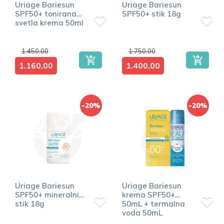
Uriage Bariesun
Uriage Bariesun
SPF50+ tonirana
SPF50+ stik 18g
svetla krema 50ml
1.450,00
1.750,00
1.160,00
1.400,00
-20%
-20%
Uriage Bariesun
Uriage Bariesun
SPF50+ mineralni
krema SPF50+
stik 18g
50mL + termalna
voda 50mL