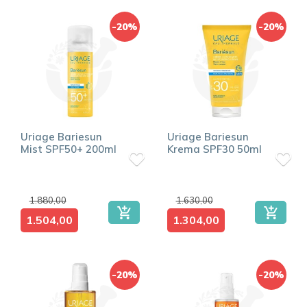
-20%
-20%
Uriage Bariesun
Uriage Bariesun
Mist SPF50+ 200ml
Krema SPF30 50ml
1.880,00
1.630,00
1.504,00
1.304,00
-20%
-20%