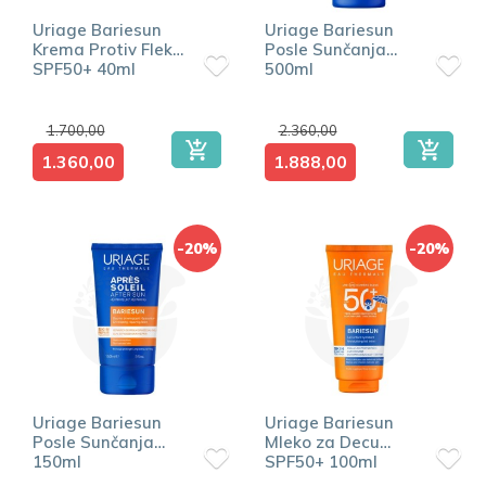
Uriage Bariesun
Uriage Bariesun
Krema Protiv Fleka
Posle Sunčanja
SPF50+ 40ml
500ml
1.700,00
2.360,00
1.360,00
1.888,00
-20%
-20%
Uriage Bariesun
Uriage Bariesun
Posle Sunčanja
Mleko za Decu
150ml
SPF50+ 100ml