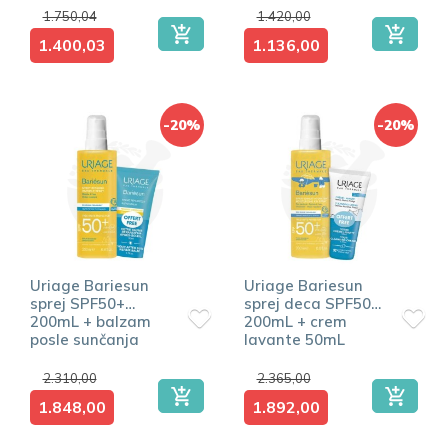
1.750,04
1.420,00
1.400,03
1.136,00
-20%
-20%
Uriage Bariesun
Uriage Bariesun
sprej SPF50+
sprej deca SPF50+
200mL + balzam
200mL + crem
posle sunčanja
lavante 50mL
50mL
2.310,00
2.365,00
1.848,00
1.892,00