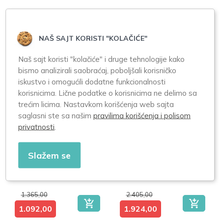
1.310,00
1.520,00
1.048,00
1.216,00
NAŠ SAJT KORISTI "KOLAČIĆE"
Naš sajt koristi "kolačiće" i druge tehnologije kako
bismo analizirali saobraćaj, poboljšali korisničko
-20%
-20%
iskustvo i omogućili dodatne funkcionalnosti
korisnicima. Lične podatke o korisnicima ne delimo sa
trećim licima. Nastavkom korišćenja web sajta
saglasni ste sa našim
pravilima korišćenja i polisom
privatnosti
.
Uriage Bariesun
Uriage Bariesun
Slažem se
Krema SPF50+
sprej SPF50+
50ml
200ml
1.365,00
2.405,00
1.092,00
1.924,00