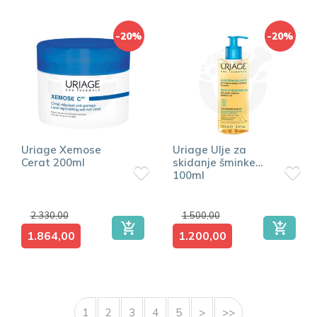
-20%
-20%
Uriage Xemose
Uriage Ulje za
Cerat 200ml
skidanje šminke
100ml
2.330,00
1.500,00
1.864,00
1.200,00
1
2
3
4
5
>
>>