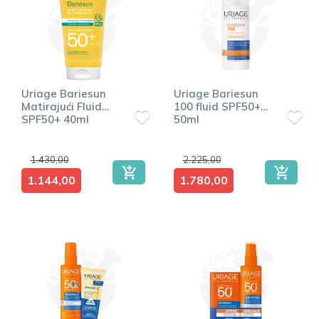
Uriage Bariesun
Uriage Bariesun
Matirajući Fluid
100 fluid SPF50+
SPF50+ 40ml
50ml
1.430,00
2.225,00
1.144,00
1.780,00