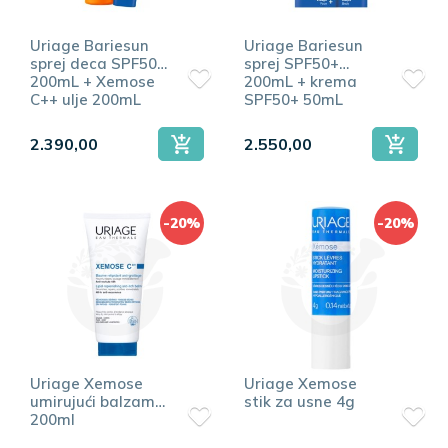
Uriage Bariesun
Uriage Bariesun
sprej deca SPF50+
sprej SPF50+
200mL + Xemose
200mL + krema
C++ ulje 200mL
SPF50+ 50mL
2.390,00
2.550,00
-20%
-20%
Uriage Xemose
Uriage Xemose
umirujući balzam
stik za usne 4g
200ml