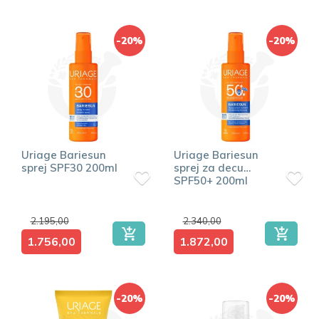
-20%
-20%
Uriage Bariesun
Uriage Bariesun
sprej SPF30 200ml
sprej za decu
SPF50+ 200ml
2.195,00
2.340,00
1.756,00
1.872,00
-20%
-20%