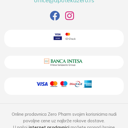
office@apotekazero.rs
Online prodavnica Zero Pharm svojim korisnicima nudi
povoljne cene uz najbrže rokove dostave.
U našoj
internet prodavnici
možete pronaći brojne